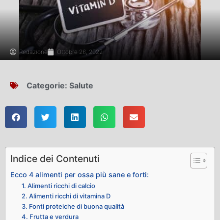
Redazione
Ottobre 26, 2022
Categorie:
Salute
Indice dei Contenuti
Ecco 4 alimenti per ossa più sane e forti:
1. Alimenti ricchi di calcio
2. Alimenti ricchi di vitamina D
3. Fonti proteiche di buona qualità
4. Frutta e verdura