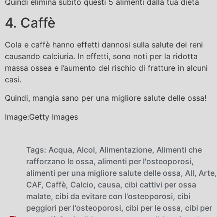
Quindi elimina subito questi 5 alimenti dalla tua dieta
4. Caffè
Cola e caffè hanno effetti dannosi sulla salute dei reni
causando calciuria. In effetti, sono noti per la ridotta
massa ossea e l’aumento del rischio di fratture in alcuni
casi.
Quindi, mangia sano per una migliore salute delle ossa!
Image:Getty Images
Tags:
Acqua
,
Alcol
,
Alimentazione
,
Alimenti che
rafforzano le ossa
,
alimenti per l'osteoporosi
,
alimenti per una migliore salute delle ossa
,
All
,
Arte
,
CAF
,
Caffè
,
Calcio
,
causa
,
cibi cattivi per ossa
malate
,
cibi da evitare con l'osteoporosi
,
cibi
peggiori per l'osteoporosi
,
cibi per le ossa
,
cibi per