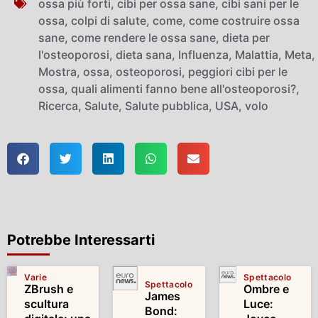
ossa più forti
,
cibi per ossa sane
,
cibi sani per le
ossa
,
colpi di salute
,
come
,
come costruire ossa
sane
,
come rendere le ossa sane
,
dieta per
l'osteoporosi
,
dieta sana
,
Influenza
,
Malattia
,
Meta
,
Mostra
,
ossa
,
osteoporosi
,
peggiori cibi per le
ossa
,
quali alimenti fanno bene all'osteoporosi?
,
Ricerca
,
Salute
,
Salute pubblica
,
USA
,
volo
Potrebbe Interessarti
Varie
Spettacolo
Spettacolo
ZBrush e
Ombre e
James
scultura
Luce:
Bond: