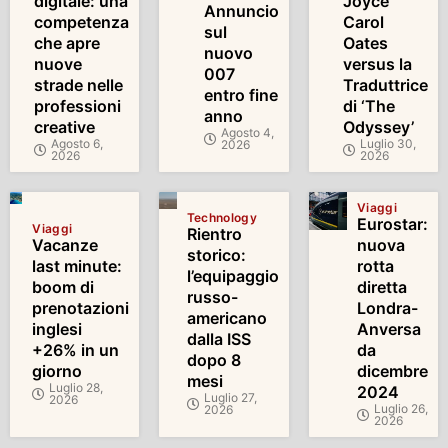
digitale: una
Joyce
Annuncio
competenza
Carol
sul
che apre
Oates
nuovo
nuove
versus la
007
strade nelle
Traduttrice
entro fine
professioni
di ‘The
anno
creative
Odyssey’
Agosto 4,
Agosto 6,
Luglio 30,
2026
2026
2026
Viaggi
Technology
Eurostar:
Viaggi
Rientro
Vacanze
nuova
storico:
last minute:
rotta
l’equipaggio
boom di
diretta
russo-
prenotazioni
Londra-
americano
inglesi
Anversa
dalla ISS
+26% in un
da
dopo 8
giorno
dicembre
mesi
Luglio 28,
2024
Luglio 27,
2026
Luglio 26,
2026
2026