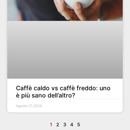
Caffè caldo vs caffè freddo: uno
è più sano dell’altro?
Agosto 17, 2024
1
2
3
4
5