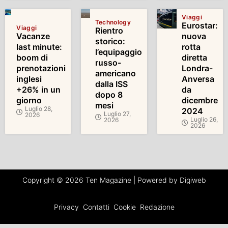
Viaggi
Technology
Eurostar:
Viaggi
Rientro
Vacanze
nuova
storico:
last minute:
rotta
l’equipaggio
boom di
diretta
russo-
prenotazioni
Londra-
americano
inglesi
Anversa
dalla ISS
+26% in un
da
dopo 8
giorno
dicembre
mesi
Luglio 28,
2024
Luglio 27,
2026
Luglio 26,
2026
2026
Copyright © 2026 Ten Magazine | Powered by Digiweb
Privacy
Contatti
Cookie
Redazione