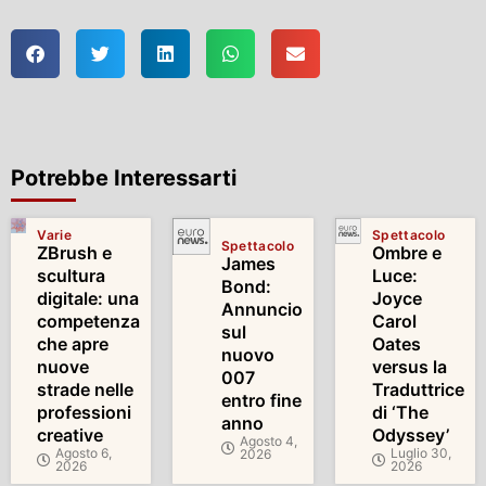
Potrebbe Interessarti
Varie
Spettacolo
Spettacolo
ZBrush e
Ombre e
James
scultura
Luce:
Bond:
digitale: una
Joyce
Annuncio
competenza
Carol
sul
che apre
Oates
nuovo
nuove
versus la
007
strade nelle
Traduttrice
entro fine
professioni
di ‘The
anno
creative
Odyssey’
Agosto 4,
Agosto 6,
Luglio 30,
2026
2026
2026