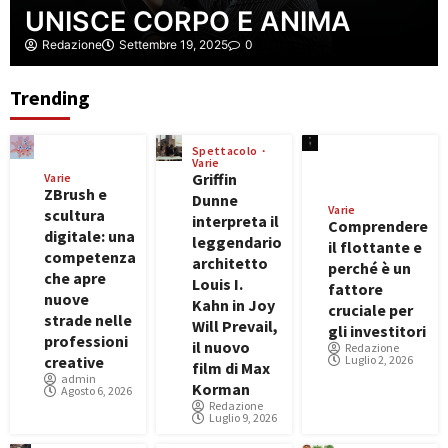
UNISCE CORPO E ANIMA
Redazione
Settembre 19, 2025
0
Trending
Spettacolo
Varie
Griffin
Varie
ZBrush e
Dunne
Varie
scultura
interpreta il
Comprendere
digitale: una
leggendario
il flottante e
competenza
architetto
perché è un
che apre
Louis I.
fattore
nuove
Kahn in Joy
cruciale per
strade nelle
Will Prevail,
gli investitori
professioni
il nuovo
Redazione
Luglio 2, 2026
creative
film di Max
admin
Korman
Agosto 6, 2026
Redazione
Luglio 9, 2026