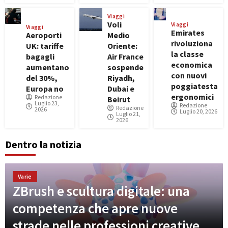
Viaggi
Voli
Viaggi
Viaggi
Emirates
Aeroporti
Medio
rivoluziona
UK: tariffe
Oriente:
la classe
bagagli
Air France
economica
aumentano
sospende
con nuovi
del 30%,
Riyadh,
poggiatesta
Europa no
Dubai e
ergonomici
Redazione
Beirut
Luglio 23,
Redazione
Redazione
2026
Luglio 20, 2026
Luglio 21,
2026
Dentro la notizia
Varie
ZBrush e scultura digitale: una
competenza che apre nuove
strade nelle professioni creative