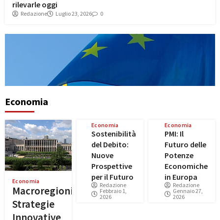
rilevarle oggi
Redazione
Luglio 23, 2026
0
Economia
Economia
Economia
Sostenibilità
PMI: Il
del Debito:
Futuro delle
Nuove
Potenze
Prospettive
Economiche
per il Futuro
in Europa
Economia
Redazione
Redazione
Macroregioni:
Febbraio 1,
Gennaio 27,
2026
2026
Strategie
Innovative