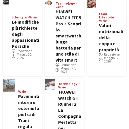
Technology
Varie
HUAWEI
Food
WATCH FIT 5
Lifestyle
Varie
Lifestyle
Varie
Le modifiche
Pro：Scopri
Valori
più richieste
lo
nutrizionali
dagli
smartwatch
della
appassionati
lunga
coppa e
Porsche
batteria per
proprietà
Redazione
uno stile di
Maggio 30,
Redazione
2026
Maggio 12,
vita smart
2026
Redazione
Maggio 20,
2026
Technology
Varie
HUAWEI
Varie
Pavimenti
Watch GT
interni e
Runner 2:
esterni: la
La
pietra di
Compagna
Trani
Perfetta
regala
per