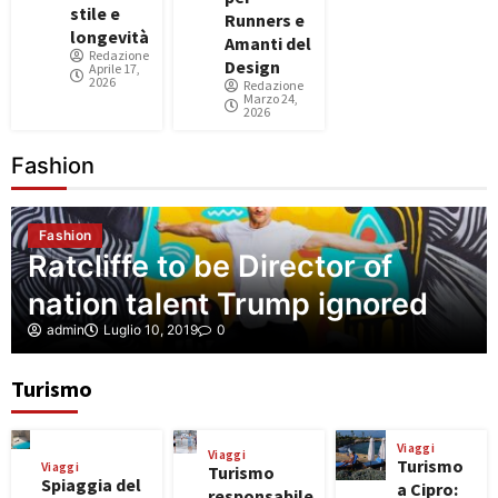
stile e
Runners e
longevità
Amanti del
Redazione
Design
Aprile 17,
2026
Redazione
Marzo 24,
2026
Fashion
Fashion
Ratcliffe to be Director of
nation talent Trump ignored
admin
Luglio 10, 2019
0
Turismo
Viaggi
Viaggi
Turismo
Viaggi
Turismo
Spiaggia del
a Cipro:
responsabile