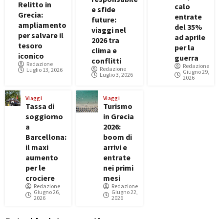
Relitto in
calo
e sfide
Grecia:
entrate
future:
ampliamento
del 35%
viaggi nel
per salvare il
ad aprile
2026 tra
tesoro
per la
clima e
iconico
guerra
conflitti
Redazione
Redazione
Redazione
Luglio 13, 2026
Giugno 29,
Luglio 3, 2026
2026
Viaggi
Viaggi
Tassa di
Turismo
soggiorno
in Grecia
a
2026:
Barcellona:
boom di
il maxi
arrivi e
aumento
entrate
per le
nei primi
crociere
mesi
Redazione
Redazione
Giugno 26,
Giugno 22,
2026
2026