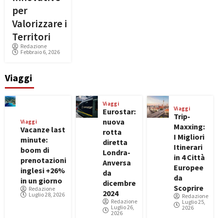
per
Valorizzare i
Territori
Redazione
Febbraio 6, 2026
Viaggi
Viaggi
Viaggi
Eurostar:
Trip-
nuova
Viaggi
Maxxing:
Vacanze last
rotta
I Migliori
minute:
diretta
Itinerari
boom di
Londra-
in 4 Città
prenotazioni
Anversa
Europee
inglesi +26%
da
da
in un giorno
dicembre
Scoprire
Redazione
2024
Luglio 28, 2026
Redazione
Redazione
Luglio 25,
Luglio 26,
2026
2026