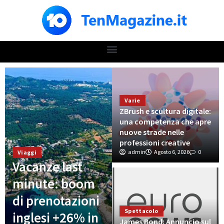
Varie
ZBrush e scultura digitale:
una competenza che apre
nuove strade nelle
professioni creative
admin
Agosto 6, 2026
0
Viaggi
Vacanze last
minute: boom
di prenotazioni
Spettacolo
inglesi +26% in
James Bond: Annuncio sul