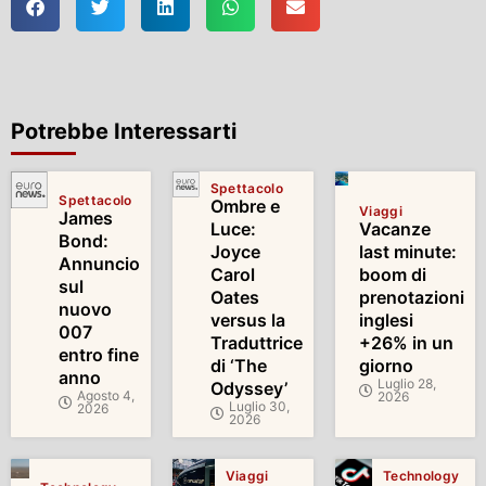
Potrebbe Interessarti
Spettacolo
Spettacolo
Ombre e
Viaggi
James
Luce:
Vacanze
Bond:
Joyce
last minute:
Annuncio
Carol
boom di
sul
Oates
prenotazioni
nuovo
versus la
inglesi
007
Traduttrice
+26% in un
entro fine
di ‘The
giorno
anno
Luglio 28,
Odyssey’
Agosto 4,
2026
Luglio 30,
2026
2026
Viaggi
Technology