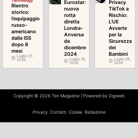
Technology
Eurostar:
Privacy
Rientro
nuova
TikTok a
storico:
rotta
Rischio:
l’equipaggio
diretta
L’UE
russo-
Londra-
Avverte
americano
Anversa
per la
dalla ISS
da
Sicurezza
dopo 8
dicembre
dei
mesi
2024
Bambini
Luglio 27,
Luglio 26,
Luglio 26,
2026
2026
2026
Copyright © 2026 Ten Magazine | Powered by Digiweb
Privacy
Contatti
Cookie
Redazione