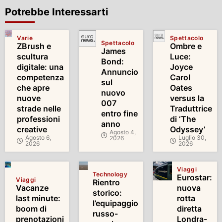
Potrebbe Interessarti
Varie
Spettacolo
Spettacolo
ZBrush e
Ombre e
James
scultura
Luce:
Bond:
digitale: una
Joyce
Annuncio
competenza
Carol
sul
che apre
Oates
nuovo
nuove
versus la
007
strade nelle
Traduttrice
entro fine
professioni
di ‘The
anno
creative
Odyssey’
Agosto 4,
Agosto 6,
Luglio 30,
2026
2026
2026
Viaggi
Technology
Eurostar:
Viaggi
Rientro
Vacanze
nuova
storico:
last minute:
rotta
l’equipaggio
boom di
diretta
russo-
prenotazioni
Londra-