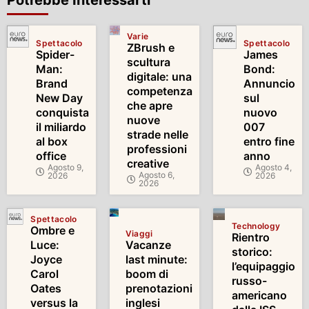
Varie
Spettacolo
Spettacolo
ZBrush e
Spider-
James
scultura
Man:
Bond:
digitale: una
Brand
Annuncio
competenza
New Day
sul
che apre
conquista
nuovo
nuove
il miliardo
007
strade nelle
al box
entro fine
professioni
office
anno
creative
Agosto 9,
Agosto 4,
Agosto 6,
2026
2026
2026
Spettacolo
Technology
Ombre e
Viaggi
Rientro
Luce:
Vacanze
storico:
Joyce
last minute:
l’equipaggio
Carol
boom di
russo-
Oates
prenotazioni
americano
versus la
inglesi