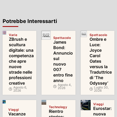
Potrebbe Interessarti
Varie
Spettacolo
Spettacolo
ZBrush e
Ombre e
James
scultura
Luce:
Bond:
digitale: una
Joyce
Annuncio
competenza
Carol
sul
che apre
Oates
nuovo
nuove
versus la
007
strade nelle
Traduttrice
entro fine
professioni
di ‘The
anno
creative
Odyssey’
Agosto 4,
Agosto 6,
Luglio 30,
2026
2026
2026
Viaggi
Technology
Eurostar:
Viaggi
Rientro
Vacanze
nuova
storico: