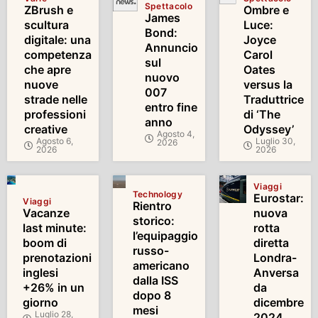
Spettacolo
ZBrush e
Ombre e
James
scultura
Luce:
Bond:
digitale: una
Joyce
Annuncio
competenza
Carol
sul
che apre
Oates
nuovo
nuove
versus la
007
strade nelle
Traduttrice
entro fine
professioni
di ‘The
anno
creative
Odyssey’
Agosto 4,
Agosto 6,
Luglio 30,
2026
2026
2026
Viaggi
Technology
Eurostar:
Viaggi
Rientro
Vacanze
nuova
storico:
last minute:
rotta
l’equipaggio
boom di
diretta
russo-
prenotazioni
Londra-
americano
inglesi
Anversa
dalla ISS
+26% in un
da
dopo 8
giorno
dicembre
mesi
Luglio 28,
2024