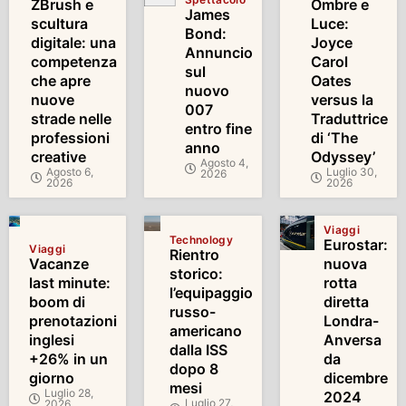
ZBrush e
Ombre e
James
scultura
Luce:
Bond:
digitale: una
Joyce
Annuncio
competenza
Carol
sul
che apre
Oates
nuovo
nuove
versus la
007
strade nelle
Traduttrice
entro fine
professioni
di ‘The
anno
creative
Odyssey’
Agosto 4,
Agosto 6,
Luglio 30,
2026
2026
2026
Viaggi
Technology
Eurostar:
Viaggi
Rientro
Vacanze
nuova
storico:
last minute:
rotta
l’equipaggio
boom di
diretta
russo-
prenotazioni
Londra-
americano
inglesi
Anversa
dalla ISS
+26% in un
da
dopo 8
giorno
dicembre
mesi
Luglio 28,
2024
Luglio 27,
2026