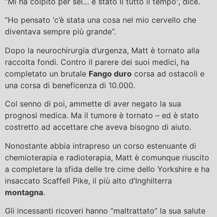
“Mi ha colpito per sei… è stato lì tutto il tempo”, dice.
“Ho pensato ‘c’è stata una cosa nel mio cervello che
diventava sempre più grande”.
Dopo la neurochirurgia d’urgenza, Matt è tornato alla
raccolta fondi. Contro il parere dei suoi medici, ha
completato un brutale
Fango duro
corsa ad ostacoli e
una corsa di beneficenza di 10.000.
Col senno di poi, ammette di aver negato la sua
prognosi medica. Ma il tumore è tornato – ed è stato
costretto ad accettare che aveva bisogno di aiuto.
Nonostante abbia intrapreso un corso estenuante di
chemioterapia e radioterapia, Matt è comunque riuscito
a completare la sfida delle tre cime dello Yorkshire e ha
insaccato Scaffell Pike, il più alto d’Inghilterra
montagna
.
Gli incessanti ricoveri hanno “maltrattato” la sua salute