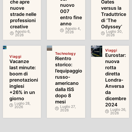
che apre
Oates
nuovo
nuove
versus la
007
strade nelle
Traduttrice
entro fine
professioni
di ‘The
anno
creative
Odyssey’
Agosto 4,
Agosto 6,
Luglio 30,
2026
2026
2026
Viaggi
Technology
Eurostar:
Viaggi
Rientro
Vacanze
nuova
storico:
last minute:
rotta
l’equipaggio
boom di
diretta
russo-
prenotazioni
Londra-
americano
inglesi
Anversa
dalla ISS
+26% in un
da
dopo 8
giorno
dicembre
mesi
Luglio 28,
2024
Luglio 27,
2026
Luglio 26,
2026
2026