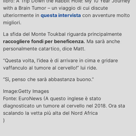
libro: A Trip Down the Rabbit Hole: My 10 Year Journey
with a Brain Tumor – un viaggio di cui discute
ulteriormente in
questa intervista
con avventure molto
migliori.
La sfida del Monte Toukbal riguarda principalmente
raccogliere fondi per beneficenza.
Ma sarà anche
personalmente catartico, dice Matt.
“Questa volta, l’idea è di arrivare in cima e gridare
vaffanculo al tumore al cervello!” lui ride.
“Sì, penso che sarà abbastanza buono.”
Image:Getty Images
Fonte: EuroNews (A questo inglese è stato
diagnosticato un tumore al cervello nel 2018. Ora sta
scalando la vetta più alta del Nord Africa
)