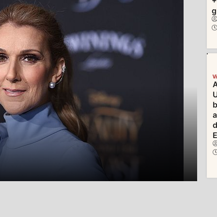
+
g
V
A
U
b
d
E