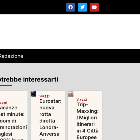
Redazione
trebbe interessarti
Viaggi
Viaggi
Eurostar:
iaggi
Trip-
acanze
nuova
Maxxing:
ast minute:
rotta
I Migliori
oom di
diretta
Itinerari
renotazioni
Londra-
in 4 Città
nglesi
Anversa
Europee