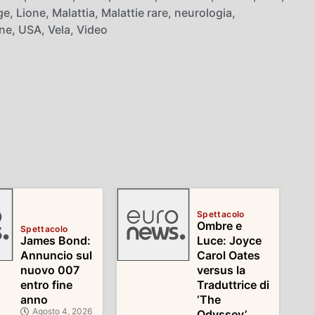
ge
,
Lione
,
Malattia
,
Malattie rare
,
neurologia
,
ne
,
USA
,
Vela
,
Video
Spettacolo
Ombre e
Spettacolo
James Bond:
Luce: Joyce
Annuncio sul
Carol Oates
nuovo 007
versus la
entro fine
Traduttrice di
anno
‘The
Agosto 4, 2026
Odyssey’