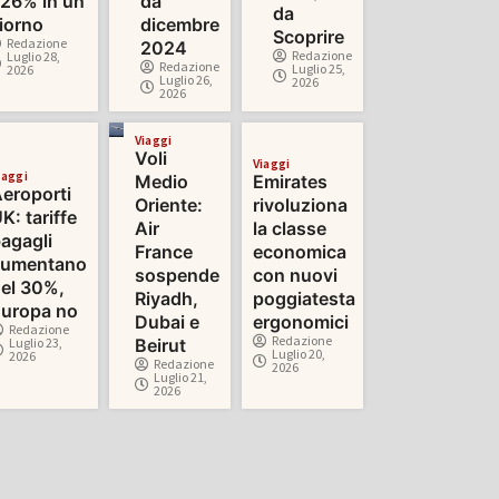
26% in un
da
da
iorno
dicembre
Scoprire
Redazione
2024
Redazione
Luglio 28,
Redazione
Luglio 25,
2026
Luglio 26,
2026
2026
Viaggi
Voli
Viaggi
iaggi
Medio
Emirates
eroporti
Oriente:
rivoluziona
K: tariffe
Air
la classe
agagli
France
economica
aumentano
sospende
con nuovi
el 30%,
Riyadh,
poggiatesta
uropa no
Dubai e
ergonomici
Redazione
Redazione
Luglio 23,
Beirut
Luglio 20,
2026
Redazione
2026
Luglio 21,
2026