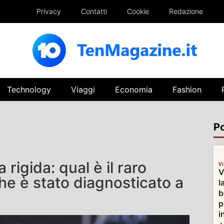
Privacy
Contatti
Cookie
Redazione
Technology
Viaggi
Economia
Fashion
Po
rigida: qual è il raro
V
V
he è stato diagnosticato a
l
b
p
i