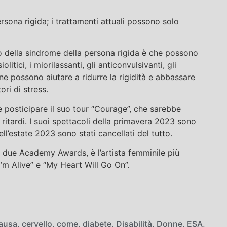
rsona rigida; i trattamenti attuali possono solo
o della sindrome della persona rigida è che possono
litici, i miorilassanti, gli anticonvulsivanti, gli
ne possono aiutare a ridurre la rigidità e abbassare
tori di stress.
 posticipare il suo tour “Courage”, che sarebbe
ritardi. I suoi spettacoli della primavera 2023 sono
ell’estate 2023 sono stati cancellati del tutto.
due Academy Awards, è l’artista femminile più
I’m Alive” e “My Heart Will Go On”.
ausa
,
cervello
,
come
,
diabete
,
Disabilità
,
Donne
,
ESA
,