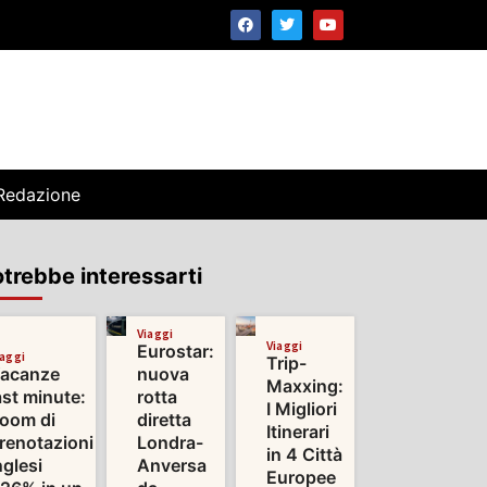
Redazione
trebbe interessarti
Viaggi
Viaggi
Eurostar:
iaggi
Trip-
acanze
nuova
Maxxing:
ast minute:
rotta
I Migliori
oom di
diretta
Itinerari
renotazioni
Londra-
in 4 Città
nglesi
Anversa
Europee