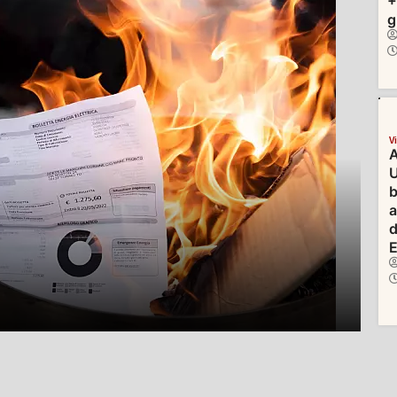
+
g
V
A
U
b
d
E