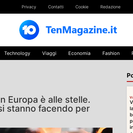
Privacy
Contatti
Cookie
Redazione
Technology
Viaggi
Economia
Fashion
Po
n Europa è alle stelle.
V
V
si stanno facendo per
l
b
p
i