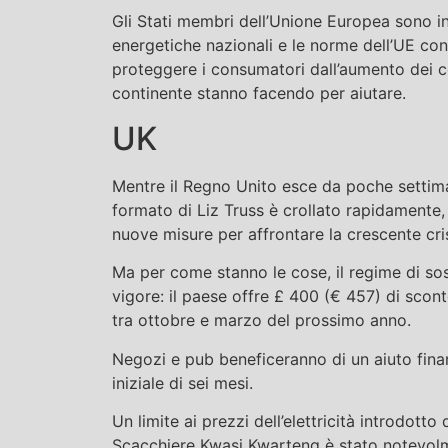
Gli Stati membri dell’Unione Europea sono in
energetiche nazionali e le norme dell’UE co
proteggere i consumatori dall’aumento dei co
continente stanno facendo per aiutare.
UK
Mentre il Regno Unito esce da poche settima
formato di Liz Truss è crollato rapidamente
nuove misure per affrontare la crescente cris
Ma per come stanno le cose, il regime di sos
vigore: il paese offre £ 400 (€ 457) di sconto
tra ottobre e marzo del prossimo anno.
Negozi e pub beneficeranno di un aiuto finanz
iniziale di sei mesi.
Un limite ai prezzi dell’elettricità introdott
Scacchiere Kwasi Kwarteng è stato notevolm