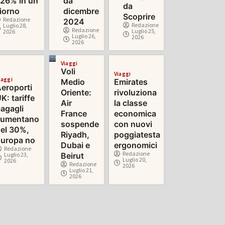
26% in un
da
da
iorno
dicembre
Scoprire
Redazione
2024
Redazione
Luglio 28,
Redazione
Luglio 25,
2026
Luglio 26,
2026
2026
Viaggi
Voli
Viaggi
iaggi
Medio
Emirates
eroporti
Oriente:
rivoluziona
K: tariffe
Air
la classe
agagli
France
economica
aumentano
sospende
con nuovi
el 30%,
Riyadh,
poggiatesta
uropa no
Dubai e
ergonomici
Redazione
Redazione
Luglio 23,
Beirut
Luglio 20,
2026
Redazione
2026
Luglio 21,
2026