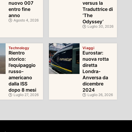
nuovo 007
versus la
entro fine
Traduttrice di
anno
‘The
Agosto 4, 2026
Odyssey’
Luglio 30, 2026
Technology
Viaggi
Rientro
Eurostar:
storico:
nuova rotta
l’equipaggio
diretta
russo-
Londra-
americano
Anversa da
dalla ISS
dicembre
dopo 8 mesi
2024
Luglio 27, 2026
Luglio 26, 2026