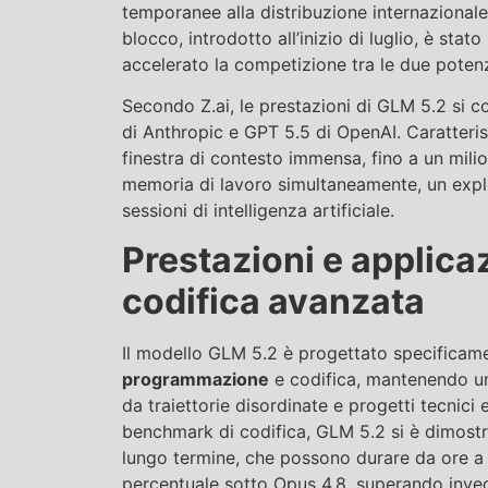
temporanee alla distribuzione internazionale
blocco, introdotto all’inizio di luglio, è stat
accelerato la competizione tra le due poten
Secondo Z.ai, le prestazioni di GLM 5.2 si co
di Anthropic e GPT 5.5 di OpenAI. Caratterist
finestra di contesto immensa, fino a un mili
memoria di lavoro simultaneamente, un explo
sessioni di intelligenza artificiale.
Prestazioni e applicaz
codifica avanzata
Il modello GLM 5.2 è progettato specificame
programmazione
e codifica, mantenendo una
da traiettorie disordinate e progetti tecnici
benchmark di codifica, GLM 5.2 si è dimostr
lungo termine, che possono durare da ore a 
percentuale sotto Opus 4.8, superando invec