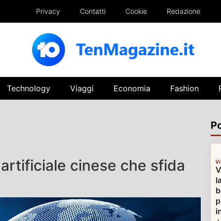
Privacy
Contatti
Cookie
Redazione
Technology
Viaggi
Economia
Fashion
Po
artificiale cinese che sfida
V
V
l
b
p
i