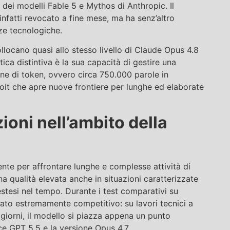
 dei modelli Fable 5 e Mythos di Anthropic. Il
o infatti revocato a fine mese, ma ha senz’altro
ze tecnologiche.
llocano quasi allo stesso livello di Claude Opus 4.8
ica distintiva è la sua capacità di gestire una
one di token, ovvero circa 750.000 parole in
it che apre nuove frontiere per lunghe ed elaborate
ioni nell’ambito della
nte per affrontare lunghe e complesse attività di
 qualità elevata anche in situazioni caratterizzate
 estesi nel tempo. Durante i test comparativi su
ato estremamente competitivo: su lavori tecnici a
giorni, il modello si piazza appena un punto
e GPT 5.5 e la versione Opus 4.7.