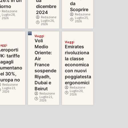
26% in un
da
da
iorno
dicembre
Scoprire
Redazione
2024
Redazione
Luglio 28,
Redazione
Luglio 25,
2026
Luglio 26,
2026
2026
Viaggi
Voli
Viaggi
iaggi
Medio
Emirates
eroporti
Oriente:
rivoluziona
K: tariffe
Air
la classe
agagli
France
economica
aumentano
sospende
con nuovi
el 30%,
Riyadh,
poggiatesta
uropa no
Dubai e
ergonomici
Redazione
Redazione
Luglio 23,
Beirut
Luglio 20,
2026
Redazione
2026
Luglio 21,
2026