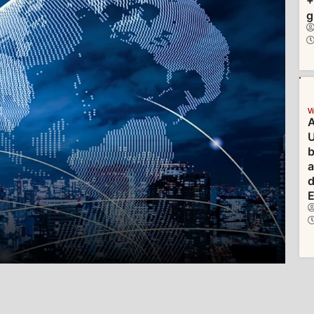
+
g
V
A
U
b
d
E