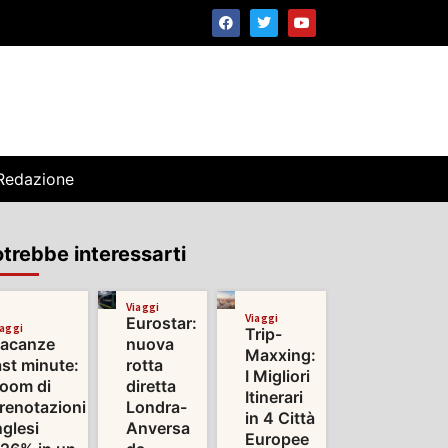
Redazione
trebbe interessarti
Viaggi
Viaggi
Eurostar:
iaggi
Trip-
acanze
nuova
Maxxing:
ast minute:
rotta
I Migliori
oom di
diretta
Itinerari
renotazioni
Londra-
in 4 Città
nglesi
Anversa
Europee