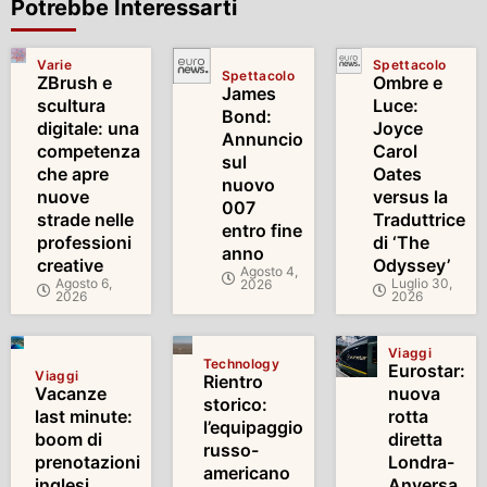
Potrebbe Interessarti
Varie
Spettacolo
Spettacolo
ZBrush e
Ombre e
James
scultura
Luce:
Bond:
digitale: una
Joyce
Annuncio
competenza
Carol
sul
che apre
Oates
nuovo
nuove
versus la
007
strade nelle
Traduttrice
entro fine
professioni
di ‘The
anno
creative
Odyssey’
Agosto 4,
Agosto 6,
Luglio 30,
2026
2026
2026
Viaggi
Technology
Eurostar:
Viaggi
Rientro
Vacanze
nuova
storico:
last minute:
rotta
l’equipaggio
boom di
diretta
russo-
prenotazioni
Londra-
americano
inglesi
Anversa