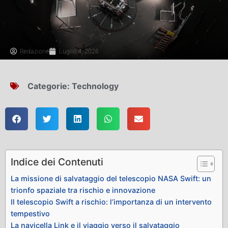
Redazione
Luglio 4, 2026
Categorie:
Technology
Indice dei Contenuti
La missione di salvataggio del telescopio NASA Swift: un
trionfo spaziale tra rischio e innovazione
Il telescopio Swift a rischio: l’importanza di un intervento
tempestivo
La navicella Link e il viaggio verso il salvataggio