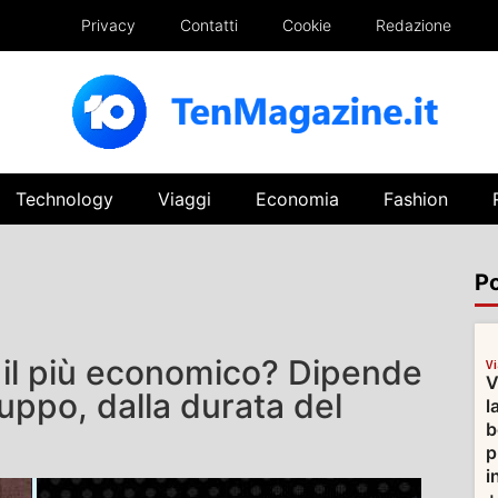
Privacy
Contatti
Cookie
Redazione
Technology
Viaggi
Economia
Fashion
Po
è il più economico? Dipende
V
V
uppo, dalla durata del
l
b
p
i