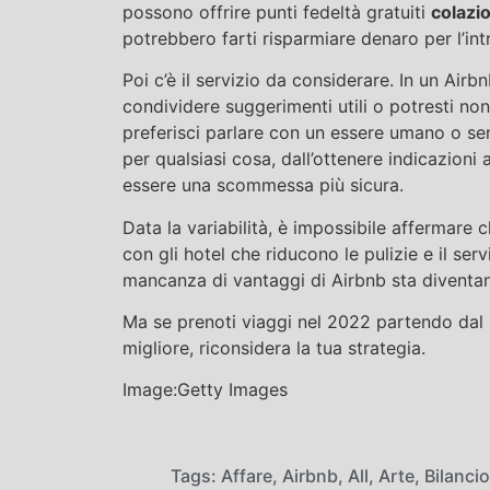
possono offrire punti fedeltà gratuiti
colazi
potrebbero farti risparmiare denaro per l’in
Poi c’è il servizio da considerare. In un Air
condividere suggerimenti utili o potresti non
preferisci parlare con un essere umano o s
per qualsiasi cosa, dall’ottenere indicazioni 
essere una scommessa più sicura.
Data la variabilità, è impossibile affermare c
con gli hotel che riducono le pulizie e il se
mancanza di vantaggi di Airbnb sta divent
Ma se prenoti viaggi nel 2022 partendo dal 
migliore, riconsidera la tua strategia.
Image:Getty Images
Tags:
Affare
,
Airbnb
,
All
,
Arte
,
Bilancio