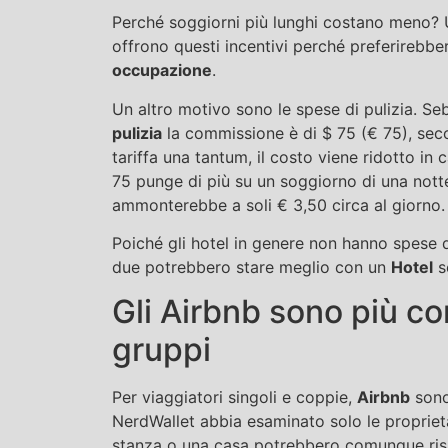
Perché soggiorni più lunghi costano meno? Un
offrono questi incentivi perché preferirebbe
occupazione
.
Un altro motivo sono le spese di pulizia. Seb
pulizia
la commissione è di $ 75 (€ 75), secon
tariffa una tantum, il costo viene ridotto in 
75 punge di più su un soggiorno di una nott
ammonterebbe a soli € 3,50 circa al giorno.
Poiché gli hotel in genere non hanno spese d
due potrebbero stare meglio con un
Hotel
se
Gli Airbnb sono più co
gruppi
Per viaggiatori singoli e coppie,
Airbnb
sono
NerdWallet abbia esaminato solo le propriet
stanza o una casa potrebbero comunque ris