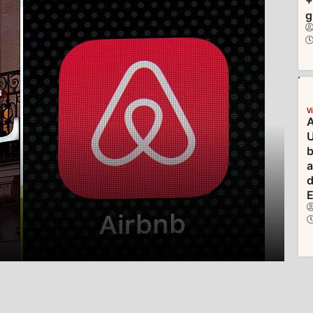
+
g
V
A
U
b
d
E