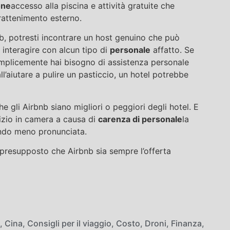
one
accesso alla piscina e attività gratuite che
trattenimento esterno.
bnb, potresti incontrare un host genuino che può
 interagire con alcun tipo di
personale
affatto. Se
emplicemente hai bisogno di assistenza personale
all’aiutare a pulire un pasticcio, un hotel potrebbe
he gli Airbnb siano migliori o peggiori degli hotel. E
rvizio in camera a causa di
carenza di personale
la
ando meno pronunciata.
presupposto che Airbnb sia sempre l’offerta
,
Cina
,
Consigli per il viaggio
,
Costo
,
Droni
,
Finanza
,