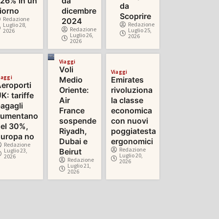
26% in un
da
da
iorno
dicembre
Scoprire
Redazione
2024
Redazione
Luglio 28,
Redazione
Luglio 25,
2026
Luglio 26,
2026
2026
Viaggi
Voli
Viaggi
iaggi
Medio
Emirates
eroporti
Oriente:
rivoluziona
K: tariffe
Air
la classe
agagli
France
economica
aumentano
sospende
con nuovi
el 30%,
Riyadh,
poggiatesta
uropa no
Dubai e
ergonomici
Redazione
Redazione
Luglio 23,
Beirut
Luglio 20,
2026
Redazione
2026
Luglio 21,
2026