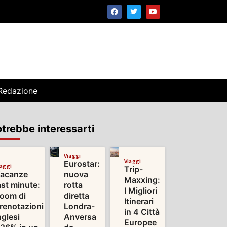
Redazione
trebbe interessarti
Viaggi
Viaggi
Eurostar:
iaggi
Trip-
acanze
nuova
Maxxing:
ast minute:
rotta
I Migliori
oom di
diretta
Itinerari
renotazioni
Londra-
in 4 Città
nglesi
Anversa
Europee