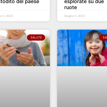
todito del paese
esplorate su due
ruote
o 3, 2023
Giugno 2, 2023
SALUTE
SA