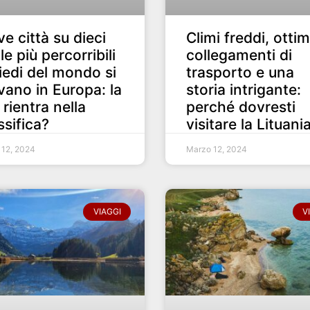
e città su dieci
Climi freddi, ottim
 le più percorribili
collegamenti di
iedi del mondo si
trasporto e una
vano in Europa: la
storia intrigante:
 rientra nella
perché dovresti
ssifica?
visitare la Lituani
e 12, 2024
Marzo 12, 2024
VIAGGI
V