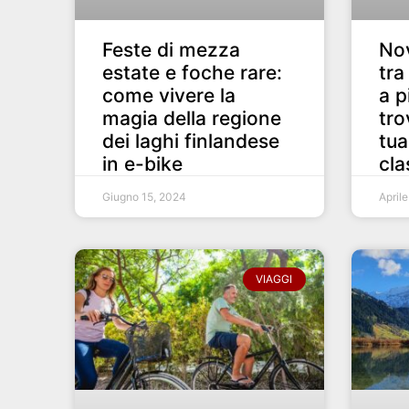
Feste di mezza
Nov
estate e foche rare:
tra
come vivere la
a p
magia della regione
tro
dei laghi finlandese
tua
in e-bike
cla
Giugno 15, 2024
April
VIAGGI