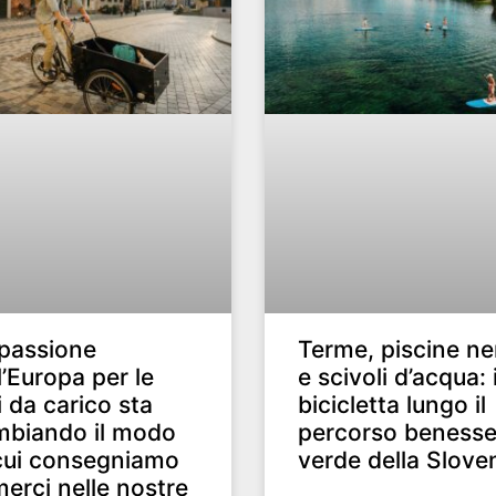
passione
Terme, piscine ne
l’Europa per le
e scivoli d’acqua: 
i da carico sta
bicicletta lungo il
mbiando il modo
percorso benesse
cui consegniamo
verde della Slove
merci nelle nostre