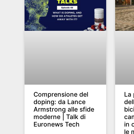
Comprensione del
La 
doping: da Lance
del
Armstrong alle sfide
bic
moderne | Talk di
ca
Euronews Tech
in 
le 