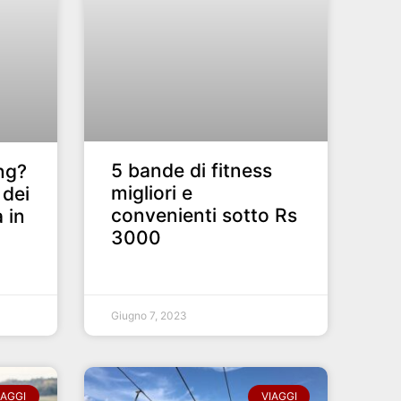
5 bande di fitness
ing?
migliori e
 dei
convenienti sotto Rs
 in
3000
Giugno 7, 2023
IAGGI
VIAGGI