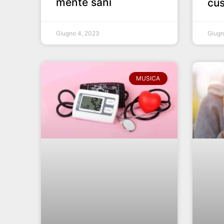
mente sani
cus
Giugno 4, 2023
Giugn
MUSICA