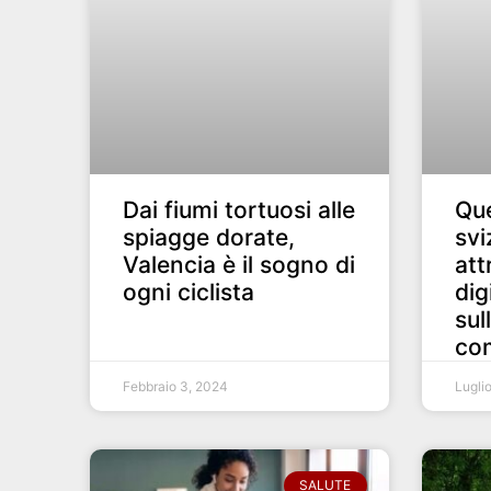
Dai fiumi tortuosi alle
Que
spiagge dorate,
svi
Valencia è il sogno di
att
ogni ciclista
dig
sul
co
Febbraio 3, 2024
Lugli
SALUTE