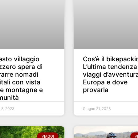
sto villaggio
Cos’è il bikepack
zzero spera di
L’ultima tendenza
rarre nomadi
viaggi d’avventura
itali con vista
Europa e dove
le montagne e
provarla
munità
o 8, 2023
Giugno 21, 2023
VIAGGI
V