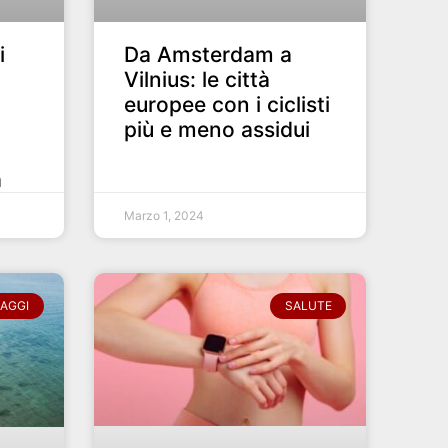
i
Da Amsterdam a
Vilnius: le città
europee con i ciclisti
più e meno assidui
a
Marzo 1, 2024
IAGGI
SALUTE