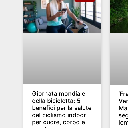
Giornata mondiale
‘Fr
della bicicletta: 5
Ven
benefici per la salute
Mar
del ciclismo indoor
seg
per cuore, corpo e
len