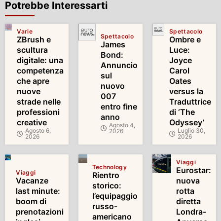
Potrebbe Interessarti
Varie
Spettacolo
Spettacolo
ZBrush e
Ombre e
James
scultura
Luce:
Bond:
digitale: una
Joyce
Annuncio
competenza
Carol
sul
che apre
Oates
nuovo
nuove
versus la
007
strade nelle
Traduttrice
entro fine
professioni
di ‘The
anno
creative
Odyssey’
Agosto 4,
Agosto 6,
Luglio 30,
2026
2026
2026
Viaggi
Technology
Eurostar:
Viaggi
Rientro
Vacanze
nuova
storico:
last minute:
rotta
l’equipaggio
boom di
diretta
russo-
prenotazioni
Londra-
americano