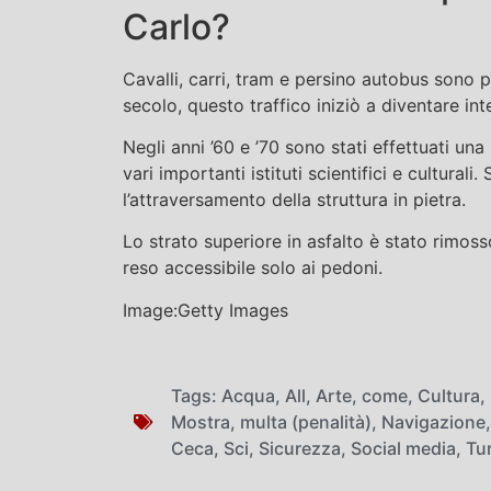
Carlo?
Cavalli, carri, tram e persino autobus sono 
secolo, questo traffico iniziò a diventare int
Negli anni ’60 e ’70 sono stati effettuati una
vari importanti istituti scientifici e culturali
l’attraversamento della struttura in pietra.
Lo strato superiore in asfalto è stato rimosso
reso accessibile solo ai pedoni.
Image:Getty Images
Tags:
Acqua
,
All
,
Arte
,
come
,
Cultura
,
Mostra
,
multa (penalità)
,
Navigazione
Ceca
,
Sci
,
Sicurezza
,
Social media
,
Tur