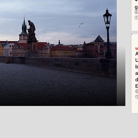
+
g
V
A
U
b
d
E