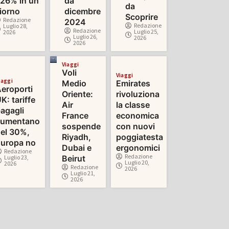
26% in un
da
da
iorno
dicembre
Scoprire
Redazione
2024
Redazione
Luglio 28,
Redazione
Luglio 25,
2026
Luglio 26,
2026
2026
Viaggi
Voli
Viaggi
iaggi
Medio
Emirates
eroporti
Oriente:
rivoluziona
K: tariffe
Air
la classe
agagli
France
economica
aumentano
sospende
con nuovi
el 30%,
Riyadh,
poggiatesta
uropa no
Dubai e
ergonomici
Redazione
Redazione
Luglio 23,
Beirut
Luglio 20,
2026
Redazione
2026
Luglio 21,
2026