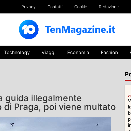
Privacy
Contatti
Cookie
Redazione
Technology
Viaggi
Economia
Fashion
Po
 guida illegalmente
V
V
o di Praga, poi viene multato
l
b
p
i