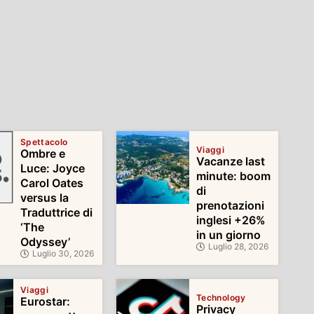
Spettacolo
Viaggi
Ombre e
Vacanze last
Luce: Joyce
minute: boom
Carol Oates
di
versus la
prenotazioni
Traduttrice di
inglesi +26%
‘The
in un giorno
Odyssey’
Luglio 28, 2026
Luglio 30, 2026
Viaggi
Technology
Eurostar:
Privacy