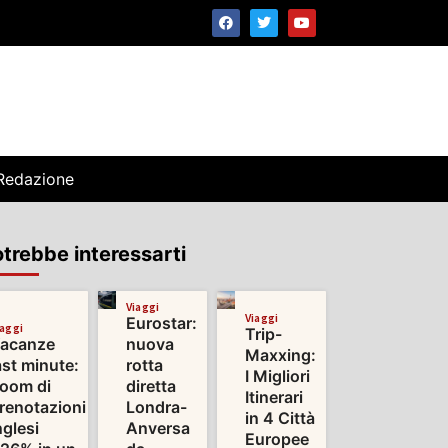
Redazione
trebbe interessarti
Viaggi
Viaggi
Eurostar:
iaggi
Trip-
acanze
nuova
Maxxing:
ast minute:
rotta
I Migliori
oom di
diretta
Itinerari
renotazioni
Londra-
in 4 Città
nglesi
Anversa
Europee