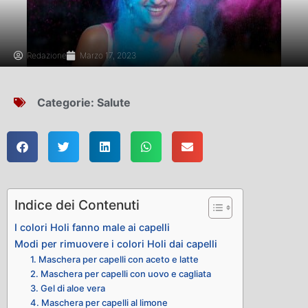
Redazione
Marzo 17, 2023
Categorie:
Salute
Indice dei Contenuti
I colori Holi fanno male ai capelli
Modi per rimuovere i colori Holi dai capelli
1. Maschera per capelli con aceto e latte
2. Maschera per capelli con uovo e cagliata
3. Gel di aloe vera
4. Maschera per capelli al limone