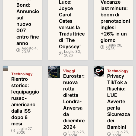
Luce:
Vacanze
Bond:
Joyce
last minute:
Annuncio
Carol
boom di
sul
Oates
prenotazioni
nuovo
versus la
inglesi
007
Traduttrice
+26% in un
entro fine
di ‘The
giorno
anno
Luglio 28,
Odyssey’
Agosto 4,
2026
Luglio 30,
2026
2026
Viaggi
Technology
Technology
Eurostar:
Privacy
Rientro
nuova
TikTok a
storico:
rotta
Rischio:
l’equipaggio
diretta
L’UE
russo-
Londra-
Avverte
americano
Anversa
per la
dalla ISS
da
Sicurezza
dopo 8
dicembre
dei
mesi
2024
Bambini
Luglio 27,
Luglio 26,
Luglio 26,
2026
2026
2026