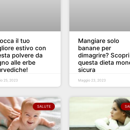
occa il tuo
Mangiare solo
liore estivo con
banane per
sta polvere da
dimagrire? Scopri
no alle erbe
questa dieta mon
rvediche!
sicura
o 25, 2023
Maggio 23, 2023
SALUTE
SA