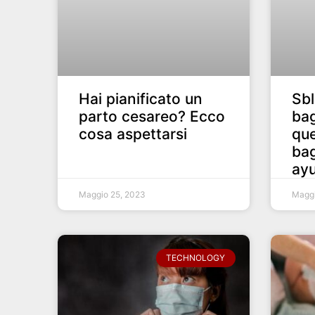
Hai pianificato un
Sbl
parto cesareo? Ecco
bag
cosa aspettarsi
que
bag
ayu
Maggio 25, 2023
Maggi
TECHNOLOGY