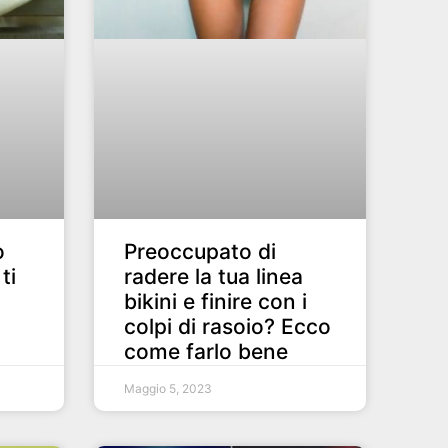
o
Preoccupato di
ti
radere la tua linea
bikini e finire con i
colpi di rasoio? Ecco
come farlo bene
Maggio 5, 2023