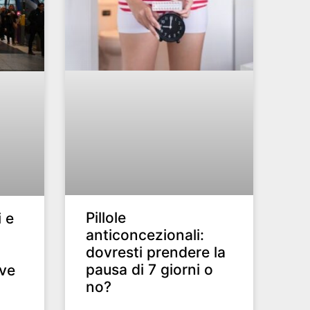
Pillole
 e
anticoncezionali:
dovresti prendere la
pausa di 7 giorni o
ove
no?