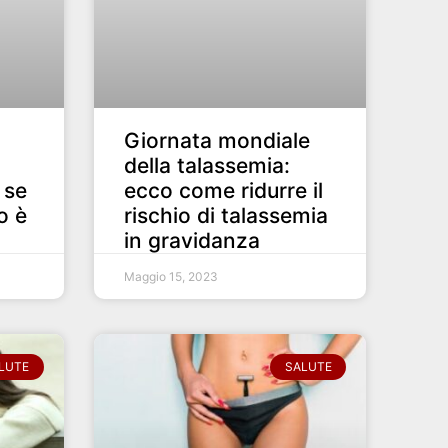
Giornata mondiale
della talassemia:
 se
ecco come ridurre il
o è
rischio di talassemia
in gravidanza
Maggio 15, 2023
LUTE
SALUTE