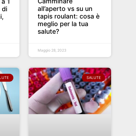
Camminare
 a 1
all’aperto vs su un
 di
tapis roulant: cosa è
i,
meglio per la tua
salute?
Maggio 28, 2023
LUTE
SALUTE