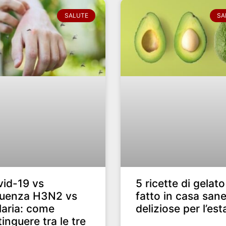
SALUTE
SA
id-19 vs
5 ricette di gelato
luenza H3N2 vs
fatto in casa sane
aria: come
deliziose per l’est
tinguere tra le tre