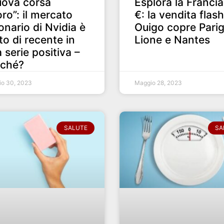
uova corsa
Esplora la Francia
’oro”: il mercato
€: la vendita flash
onario di Nvidia è
Ouigo copre Parig
to di recente in
Lione e Nantes
 serie positiva –
rché?
o 30, 2023
Maggio 28, 2023
SALUTE
SA