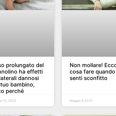
so prolungato del
Non mollare! Ecc
nolino ha effetti
cosa fare quando 
laterali dannosi
senti sconfitto
 tuo bambino,
co perché
o 10, 2023
Maggio 8, 2023