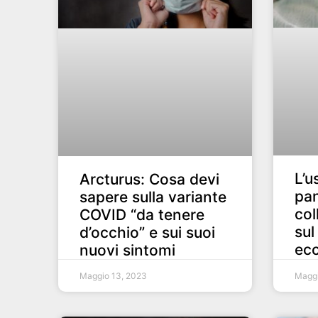
L’u
Arcturus: Cosa devi
pan
sapere sulla variante
col
COVID “da tenere
sul
d’occhio” e sui suoi
ec
nuovi sintomi
Maggio 13, 2023
Maggi