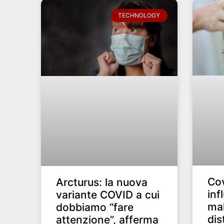
TECHNOLOGY
Cov
Arcturus: la nuova
inf
variante COVID a cui
mal
dobbiamo “fare
dis
attenzione”, afferma