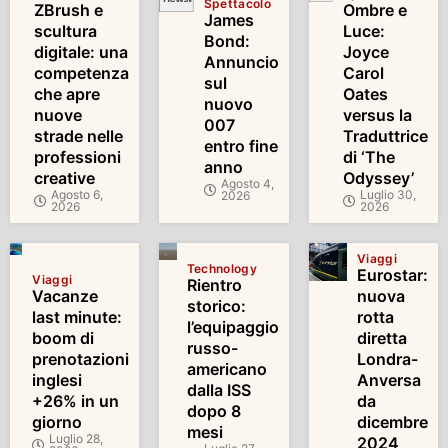
Spettacolo
ZBrush e
Ombre e
James
scultura
Luce:
Bond:
digitale: una
Joyce
Annuncio
competenza
Carol
sul
che apre
Oates
nuovo
nuove
versus la
007
strade nelle
Traduttrice
entro fine
professioni
di ‘The
anno
creative
Odyssey’
Agosto 4,
Agosto 6,
Luglio 30,
2026
2026
2026
Viaggi
Technology
Eurostar:
Viaggi
Rientro
Vacanze
nuova
storico:
last minute:
rotta
l’equipaggio
boom di
diretta
russo-
prenotazioni
Londra-
americano
inglesi
Anversa
dalla ISS
+26% in un
da
dopo 8
giorno
dicembre
mesi
Luglio 28,
2024