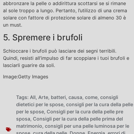
abbronzare la pelle o addirittura scottarsi se si rimane
al sole troppo a lungo. Pertanto, l’utilizzo di una crema
solare con fattore di protezione solare di almeno 30 è
un must.
5. Spremere i brufoli
Schioccare i brufoli può lasciare dei segni terribili.
Quindi, resisti all’impulso di far scoppiare i tuoi brufoli e
lasciarli guarire da soli.
Image:Getty Images
Tags:
All
,
Arte
,
batteri
,
causa
,
come
,
consigli
dietetici per le spose
,
consigli per la cura della pelle
per le spose
,
Consigli per la cura della pelle pre
sposa
,
Consigli per la cura della pelle prima del
matrimonio
,
consigli per una pelle luminosa per le
spose
,
cura della pelle
,
Donne
,
Energia
,
errori di