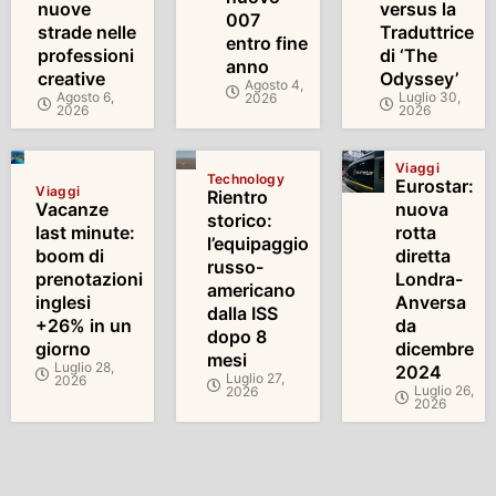
nuove
versus la
007
strade nelle
Traduttrice
entro fine
professioni
di ‘The
anno
creative
Odyssey’
Agosto 4,
Agosto 6,
Luglio 30,
2026
2026
2026
Viaggi
Technology
Eurostar:
Viaggi
Rientro
Vacanze
nuova
storico:
last minute:
rotta
l’equipaggio
boom di
diretta
russo-
prenotazioni
Londra-
americano
inglesi
Anversa
dalla ISS
+26% in un
da
dopo 8
giorno
dicembre
mesi
Luglio 28,
2024
Luglio 27,
2026
Luglio 26,
2026
2026