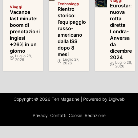
Viaggi
Technology
Eurostar:
Viaggi
Rientro
Vacanze
nuova
storico:
last minute:
rotta
l’equipaggio
boom di
diretta
russo-
prenotazioni
Londra-
americano
inglesi
Anversa
dalla ISS
+26% in un
da
dopo 8
giorno
dicembre
mesi
Luglio 28,
2024
Luglio 27,
2026
Luglio 26,
2026
2026
Copyright © 2026 Ten Magazine | Powered by Digiweb
Privacy
Contatti
Cookie
Redazione