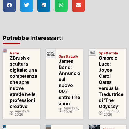
Potrebbe Interessarti
Varie
Spettacolo
Spettacolo
ZBrush e
Ombre e
James
scultura
Luce:
Bond:
digitale: una
Joyce
Annuncio
competenza
Carol
sul
che apre
Oates
nuovo
nuove
versus la
007
strade nelle
Traduttrice
entro fine
professioni
di ‘The
anno
creative
Odyssey’
Agosto 4,
Agosto 6,
Luglio 30,
2026
2026
2026