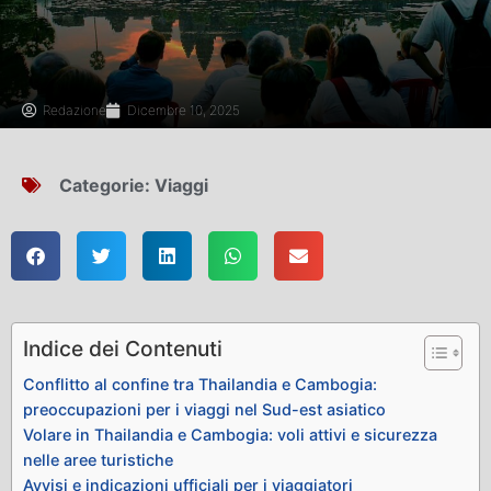
Redazione
Dicembre 10, 2025
Categorie:
Viaggi
Indice dei Contenuti
Conflitto al confine tra Thailandia e Cambogia:
preoccupazioni per i viaggi nel Sud-est asiatico
Volare in Thailandia e Cambogia: voli attivi e sicurezza
nelle aree turistiche
Avvisi e indicazioni ufficiali per i viaggiatori