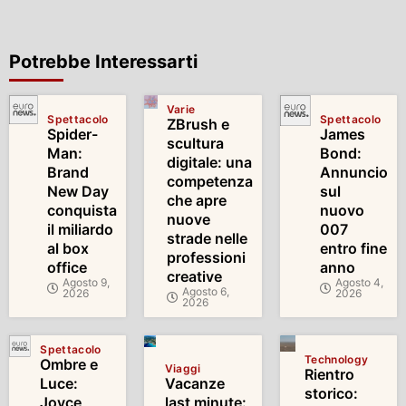
Potrebbe Interessarti
Varie
Spettacolo
Spettacolo
ZBrush e
Spider-
James
scultura
Man:
Bond:
digitale: una
Brand
Annuncio
competenza
New Day
sul
che apre
conquista
nuovo
nuove
il miliardo
007
strade nelle
al box
entro fine
professioni
office
anno
creative
Agosto 9,
Agosto 4,
Agosto 6,
2026
2026
2026
Spettacolo
Technology
Ombre e
Viaggi
Rientro
Luce:
Vacanze
storico:
Joyce
last minute: