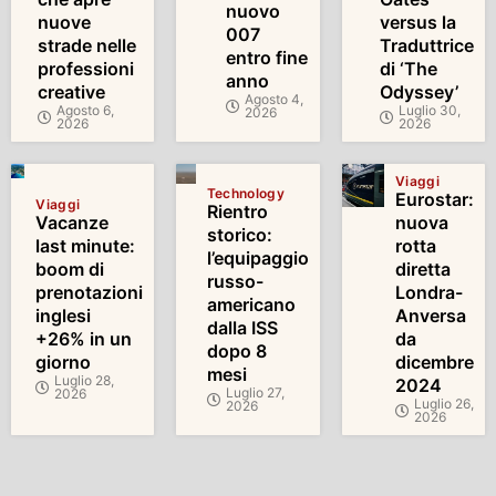
nuovo
nuove
versus la
007
strade nelle
Traduttrice
entro fine
professioni
di ‘The
anno
creative
Odyssey’
Agosto 4,
Agosto 6,
Luglio 30,
2026
2026
2026
Viaggi
Technology
Eurostar:
Viaggi
Rientro
Vacanze
nuova
storico:
last minute:
rotta
l’equipaggio
boom di
diretta
russo-
prenotazioni
Londra-
americano
inglesi
Anversa
dalla ISS
+26% in un
da
dopo 8
giorno
dicembre
mesi
Luglio 28,
2024
Luglio 27,
2026
Luglio 26,
2026
2026