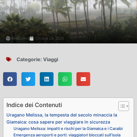
Redazione
Ottobre 29, 2025
Categorie:
Viaggi
Indice dei Contenuti
Uragano Melissa, la tempesta del secolo minaccia la
Giamaica: cosa sapere per viaggiare in sicurezza
Uragano Melissa: impatti e rischi per la Giamaica e i Caraibi
Emergenza aeroporti e porti: viaggiatori bloccati sull’isola