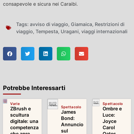
consapevole e sicura nei Caraibi.
Tags:
avviso di viaggio
,
Giamaica
,
Restrizioni di
viaggio
,
Tempesta
,
Uragani
,
viaggi internazionali
Potrebbe Interessarti
Varie
Spettacolo
Spettacolo
ZBrush e
Ombre e
James
scultura
Luce:
Bond:
digitale: una
Joyce
Annuncio
competenza
Carol
sul
che apre
Oates