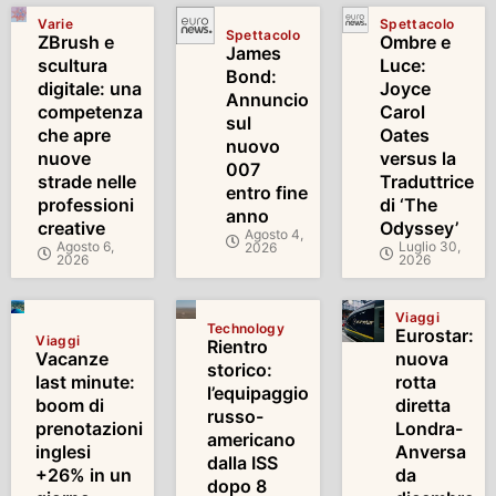
Varie
Spettacolo
Spettacolo
ZBrush e
Ombre e
James
scultura
Luce:
Bond:
digitale: una
Joyce
Annuncio
competenza
Carol
sul
che apre
Oates
nuovo
nuove
versus la
007
strade nelle
Traduttrice
entro fine
professioni
di ‘The
anno
creative
Odyssey’
Agosto 4,
Agosto 6,
Luglio 30,
2026
2026
2026
Viaggi
Technology
Eurostar:
Viaggi
Rientro
Vacanze
nuova
storico:
last minute:
rotta
l’equipaggio
boom di
diretta
russo-
prenotazioni
Londra-
americano
inglesi
Anversa
dalla ISS
+26% in un
da
dopo 8