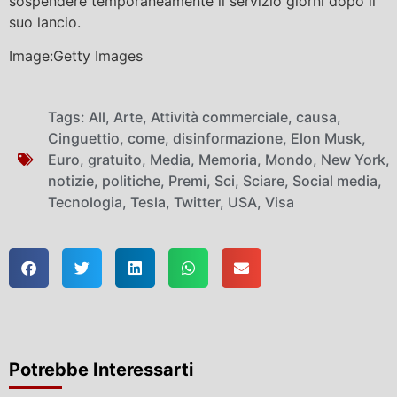
sospendere temporaneamente il servizio giorni dopo il
suo lancio.
Image:Getty Images
Tags:
All
,
Arte
,
Attività commerciale
,
causa
,
Cinguettio
,
come
,
disinformazione
,
Elon Musk
,
Euro
,
gratuito
,
Media
,
Memoria
,
Mondo
,
New York
,
notizie
,
politiche
,
Premi
,
Sci
,
Sciare
,
Social media
,
Tecnologia
,
Tesla
,
Twitter
,
USA
,
Visa
Potrebbe Interessarti