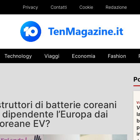
Privacy
Contatti
Cookie
Redazione
Technology
Viaggi
Economia
Fashion
Po
ruttori di batterie coreani
V
V
 dipendente l’Europa dai
l
b
 coreane EV?
p
i