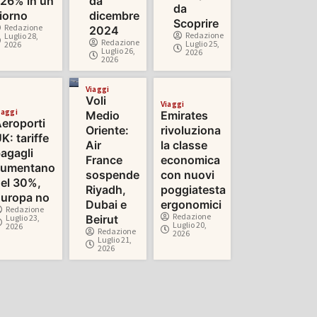
26% in un
da
da
iorno
dicembre
Scoprire
Redazione
2024
Redazione
Luglio 28,
Redazione
Luglio 25,
2026
Luglio 26,
2026
2026
Viaggi
Voli
Viaggi
iaggi
Medio
Emirates
eroporti
Oriente:
rivoluziona
K: tariffe
Air
la classe
agagli
France
economica
aumentano
sospende
con nuovi
el 30%,
Riyadh,
poggiatesta
uropa no
Dubai e
ergonomici
Redazione
Redazione
Luglio 23,
Beirut
Luglio 20,
2026
Redazione
2026
Luglio 21,
2026