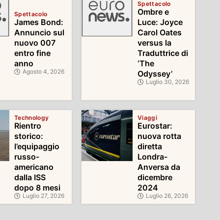
Spettacolo
Ombre e
Spettacolo
James Bond:
Luce: Joyce
Annuncio sul
Carol Oates
nuovo 007
versus la
entro fine
Traduttrice di
anno
‘The
Agosto 4, 2026
Odyssey’
Luglio 30, 2026
Technology
Viaggi
Rientro
Eurostar:
storico:
nuova rotta
l’equipaggio
diretta
russo-
Londra-
americano
Anversa da
dalla ISS
dicembre
dopo 8 mesi
2024
Luglio 27, 2026
Luglio 26, 2026