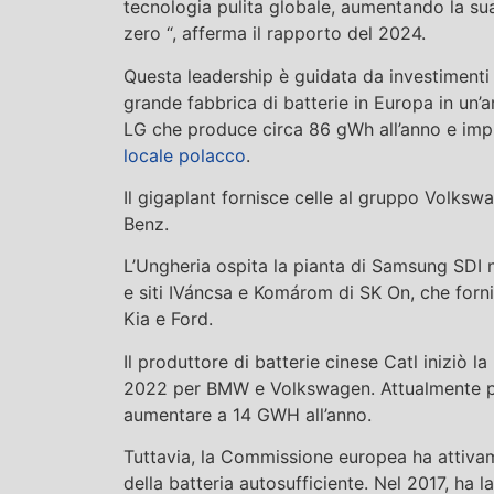
tecnologia pulita globale, aumentando la sua
zero “, afferma il rapporto del 2024.
Questa leadership è guidata da investimenti 
grande fabbrica di batterie in Europa in un’a
LG che produce circa 86 gWh all’anno e imp
locale polacco
.
Il gigaplant fornisce celle al gruppo Volks
Benz.
L’Ungheria ospita la pianta di Samsung SDI 
e siti IVáncsa e Komárom di SK On, che forn
Kia e Ford.
Il produttore di batterie cinese Catl iniziò l
2022 per BMW e Volkswagen. Attualmente pr
aumentare a 14 GWH all’anno.
Tuttavia, la Commissione europea ha attiva
della batteria autosufficiente. Nel 2017, ha 