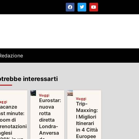
Redazione
trebbe interessarti
Viaggi
Viaggi
Eurostar:
iaggi
Trip-
acanze
nuova
Maxxing:
ast minute:
rotta
I Migliori
oom di
diretta
Itinerari
renotazioni
Londra-
in 4 Città
nglesi
Anversa
Europee