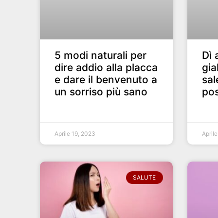
5 modi naturali per
Dì 
dire addio alla placca
gia
e dare il benvenuto a
sal
un sorriso più sano
pos
Aprile 19, 2023
April
SALUTE