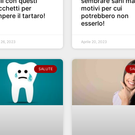
lli con questi
sembrare sani ma
cchetti per
motivi per cui
pere il tartaro!
potrebbero non
esserlo!
e 26, 2023
Aprile 20, 2023
SALUTE
SA