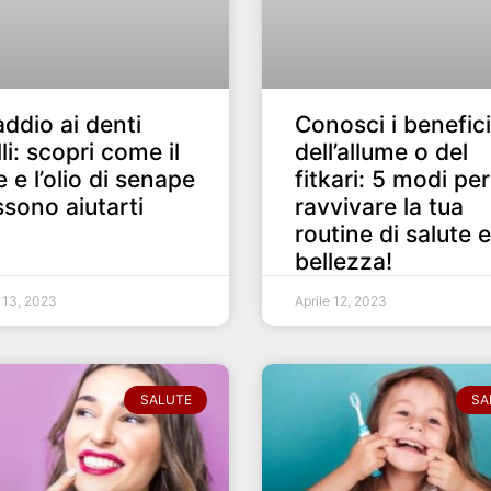
addio ai denti
Conosci i benefici
lli: scopri come il
dell’allume o del
e e l’olio di senape
fitkari: 5 modi per
sono aiutarti
ravvivare la tua
routine di salute e
bellezza!
e 13, 2023
Aprile 12, 2023
SALUTE
SA