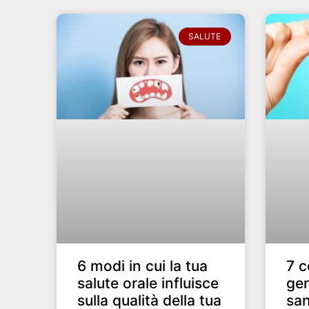
SALUTE
6 modi in cui la tua
7 c
salute orale influisce
gen
sulla qualità della tua
sa