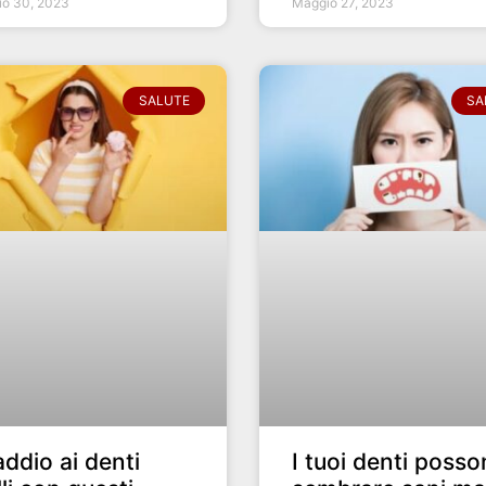
o 30, 2023
Maggio 27, 2023
SALUTE
SA
addio ai denti
I tuoi denti poss