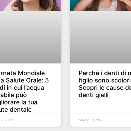
rnata Mondiale
Perché i denti di 
la Salute Orale: 5
figlio sono scolori
i in cui l’acqua
Scopri le cause d
abile può
denti gialli
liorare la tua
ute dentale
 2, 2023
Marzo 13, 2023