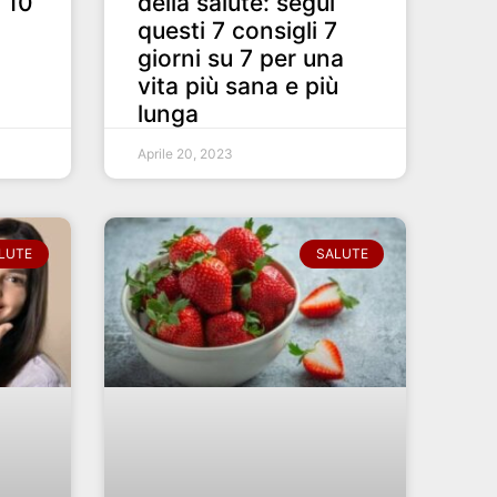
 10
della salute: segui
questi 7 consigli 7
giorni su 7 per una
vita più sana e più
lunga
Aprile 20, 2023
LUTE
SALUTE