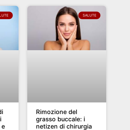
LUTE
SALUTE
di
Rimozione del
i
grasso buccale: i
 e
netizen di chirurgia