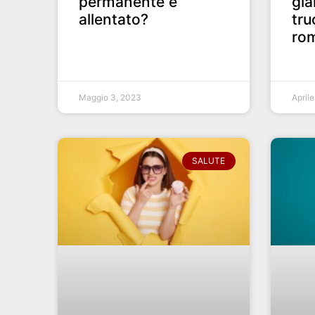
permanente è
gia
allentato?
tru
rom
Maggio 3, 2023
April
SALUTE