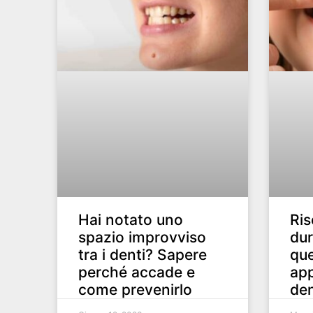
Hai notato uno
Ris
spazio improvviso
dur
tra i denti? Sapere
que
perché accade e
app
come prevenirlo
den