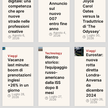
digitale: una
Joyce
Annuncio
competenza
Carol
sul
che apre
Oates
nuovo
nuove
versus la
007
strade nelle
Traduttrice
entro fine
professioni
di ‘The
anno
creative
Odyssey’
Agosto 4,
Agosto 6,
Luglio 30,
2026
2026
2026
Viaggi
Technology
Eurostar:
Viaggi
Rientro
Vacanze
nuova
storico:
last minute:
rotta
l’equipaggio
boom di
diretta
russo-
prenotazioni
Londra-
americano
inglesi
Anversa
dalla ISS
+26% in un
da
dopo 8
giorno
dicembre
mesi
Luglio 28,
2024
Luglio 27,
2026
Luglio 26,
2026
2026