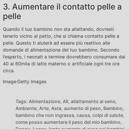
3. Aumentare il contatto pelle a
pelle
Quando il tuo bambino non sta allattando, dovresti
tenerlo vicino al petto, che si chiama contatto pelle a
pelle. Questo ti aiuterà ad essere più reattivo alle
domande di alimentazione del tuo bambino. Secondo
l’esperto, i neonati a termine dovrebbero consumare dai
40 ai 60mila di latte materno o artificiale ogni tre ore
circa.
Image:Getty Images
Tags:
Alimentazione
,
All
,
allattamento al seno
,
Ambiente
,
Arte
,
Asta
,
aumento di peso
,
Bambino
,
bambino che non ingrassa
,
causa
,
colpi di salute
,
come posso aumentare il peso del mio bambino
,
Donne
,
Legge
,
lento aumento di peso nei bambini
,