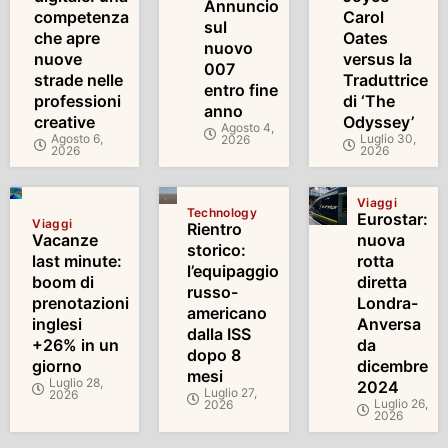
Annuncio
competenza
Carol
sul
che apre
Oates
nuovo
nuove
versus la
007
strade nelle
Traduttrice
entro fine
professioni
di ‘The
anno
creative
Odyssey’
Agosto 4,
Agosto 6,
Luglio 30,
2026
2026
2026
Viaggi
Technology
Eurostar:
Viaggi
Rientro
Vacanze
nuova
storico:
last minute:
rotta
l’equipaggio
boom di
diretta
russo-
prenotazioni
Londra-
americano
inglesi
Anversa
dalla ISS
+26% in un
da
dopo 8
giorno
dicembre
mesi
Luglio 28,
2024
Luglio 27,
2026
Luglio 26,
2026
2026