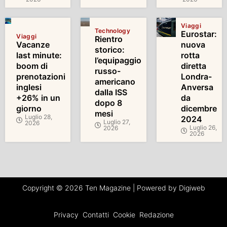
Viaggi
Technology
Eurostar:
Viaggi
Rientro
Vacanze
nuova
storico:
last minute:
rotta
l’equipaggio
boom di
diretta
russo-
prenotazioni
Londra-
americano
inglesi
Anversa
dalla ISS
+26% in un
da
dopo 8
giorno
dicembre
mesi
Luglio 28,
2024
Luglio 27,
2026
Luglio 26,
2026
2026
Copyright © 2026 Ten Magazine | Powered by Digiweb
Privacy
Contatti
Cookie
Redazione