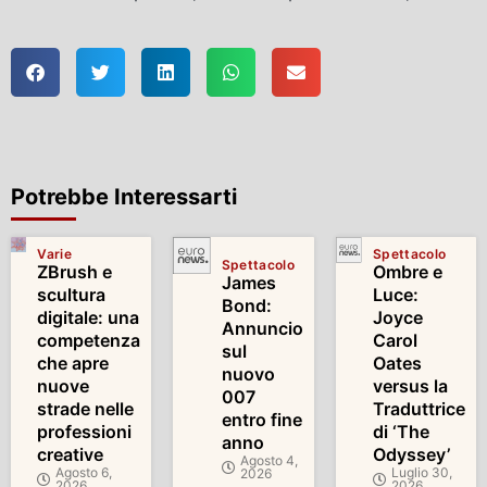
Potrebbe Interessarti
Varie
Spettacolo
Spettacolo
ZBrush e
Ombre e
James
scultura
Luce:
Bond:
digitale: una
Joyce
Annuncio
competenza
Carol
sul
che apre
Oates
nuovo
nuove
versus la
007
strade nelle
Traduttrice
entro fine
professioni
di ‘The
anno
creative
Odyssey’
Agosto 4,
Agosto 6,
Luglio 30,
2026
2026
2026