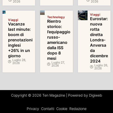
2026
2026
Viaggi
Technology
Eurostar:
Viaggi
Rientro
Vacanze
nuova
storico:
last minute:
rotta
l’equipaggio
boom di
diretta
russo-
prenotazioni
Londra-
americano
inglesi
Anversa
dalla ISS
+26% in un
da
dopo 8
giorno
dicembre
mesi
Luglio 28,
2024
Luglio 27,
2026
Luglio 26,
2026
2026
Copyright © 2026 Ten Magazine | Powered by Digiweb
Privacy
Contatti
Cookie
Redazione