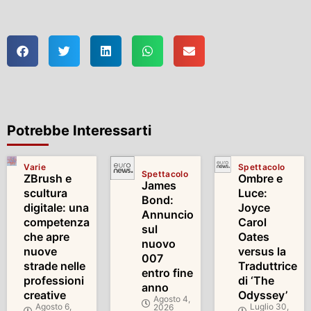
Potrebbe Interessarti
Varie
Spettacolo
Spettacolo
ZBrush e
Ombre e
James
scultura
Luce:
Bond:
digitale: una
Joyce
Annuncio
competenza
Carol
sul
che apre
Oates
nuovo
nuove
versus la
007
strade nelle
Traduttrice
entro fine
professioni
di ‘The
anno
creative
Odyssey’
Agosto 4,
Agosto 6,
Luglio 30,
2026