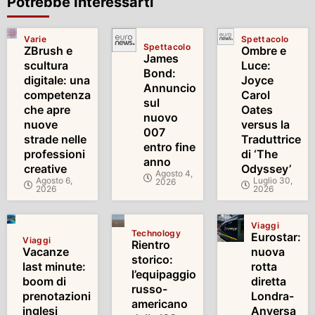
Potrebbe Interessarti
Varie
Spettacolo
Spettacolo
ZBrush e
Ombre e
James
scultura
Luce:
Bond:
digitale: una
Joyce
Annuncio
competenza
Carol
sul
che apre
Oates
nuovo
nuove
versus la
007
strade nelle
Traduttrice
entro fine
professioni
di ‘The
anno
creative
Odyssey’
Agosto 4,
Agosto 6,
Luglio 30,
2026
2026
2026
Viaggi
Technology
Eurostar:
Viaggi
Rientro
Vacanze
nuova
storico:
last minute:
rotta
l’equipaggio
boom di
diretta
russo-
prenotazioni
Londra-
americano
inglesi
Anversa