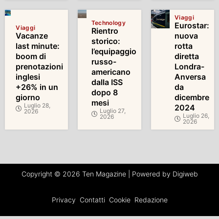
Viaggi
Technology
Eurostar:
Viaggi
Rientro
Vacanze
nuova
storico:
last minute:
rotta
l’equipaggio
boom di
diretta
russo-
prenotazioni
Londra-
americano
inglesi
Anversa
dalla ISS
+26% in un
da
dopo 8
giorno
dicembre
mesi
Luglio 28,
2024
Luglio 27,
2026
Luglio 26,
2026
2026
Copyright © 2026 Ten Magazine | Powered by Digiweb
Privacy
Contatti
Cookie
Redazione