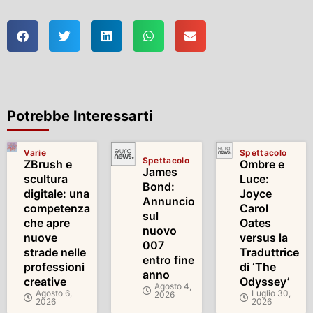
Potrebbe Interessarti
Varie
Spettacolo
Spettacolo
ZBrush e
Ombre e
James
scultura
Luce:
Bond:
digitale: una
Joyce
Annuncio
competenza
Carol
sul
che apre
Oates
nuovo
nuove
versus la
007
strade nelle
Traduttrice
entro fine
professioni
di ‘The
anno
creative
Odyssey’
Agosto 4,
Agosto 6,
Luglio 30,
2026
2026
2026