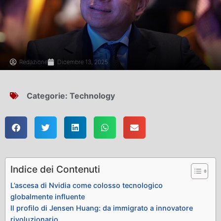
Redazione
Dicembre 13, 2025
Categorie:
Technology
Indice dei Contenuti
L’ascesa di Nvidia come colosso tecnologico
globalmente influente
Il profilo di Jensen Huang: da immigrato a innovatore
rivoluzionario