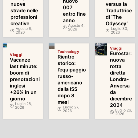
nuovo
nuove
versus la
007
strade nelle
Traduttrice
entro fine
professioni
di ‘The
anno
creative
Odyssey’
Agosto 4,
Agosto 6,
Luglio 30,
2026
2026
2026
Viaggi
Technology
Eurostar:
Viaggi
Rientro
Vacanze
nuova
storico:
last minute:
rotta
l’equipaggio
boom di
diretta
russo-
prenotazioni
Londra-
americano
inglesi
Anversa
dalla ISS
+26% in un
da
dopo 8
giorno
dicembre
mesi
Luglio 28,
2024
Luglio 27,
2026
Luglio 26,
2026
2026