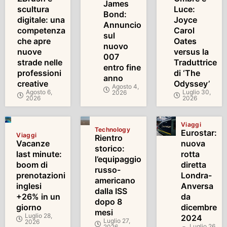
James
scultura
Luce:
Bond:
digitale: una
Joyce
Annuncio
competenza
Carol
sul
che apre
Oates
nuovo
nuove
versus la
007
strade nelle
Traduttrice
entro fine
professioni
di ‘The
anno
creative
Odyssey’
Agosto 4,
Agosto 6,
Luglio 30,
2026
2026
2026
Viaggi
Technology
Eurostar:
Viaggi
Rientro
Vacanze
nuova
storico:
last minute:
rotta
l’equipaggio
boom di
diretta
russo-
prenotazioni
Londra-
americano
inglesi
Anversa
dalla ISS
+26% in un
da
dopo 8
giorno
dicembre
mesi
Luglio 28,
2024
Luglio 27,
2026
Luglio 26,
2026