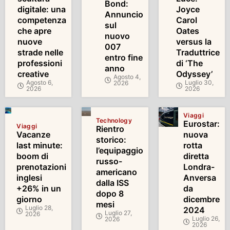
Bond:
digitale: una
Joyce
Annuncio
competenza
Carol
sul
che apre
Oates
nuovo
nuove
versus la
007
strade nelle
Traduttrice
entro fine
professioni
di ‘The
anno
creative
Odyssey’
Agosto 4,
Agosto 6,
Luglio 30,
2026
2026
2026
Viaggi
Technology
Eurostar:
Viaggi
Rientro
Vacanze
nuova
storico:
last minute:
rotta
l’equipaggio
boom di
diretta
russo-
prenotazioni
Londra-
americano
inglesi
Anversa
dalla ISS
+26% in un
da
dopo 8
giorno
dicembre
mesi
Luglio 28,
2024
Luglio 27,
2026
Luglio 26,
2026
2026