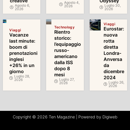
creative
Odyssey’
Agosto 4,
Agosto 6,
Luglio 30,
2026
2026
2026
Viaggi
Technology
Eurostar:
Viaggi
Rientro
Vacanze
nuova
storico:
last minute:
rotta
l’equipaggio
boom di
diretta
russo-
prenotazioni
Londra-
americano
inglesi
Anversa
dalla ISS
+26% in un
da
dopo 8
giorno
dicembre
mesi
Luglio 28,
2024
Luglio 27,
2026
Luglio 26,
2026
2026
Copyright © 2026 Ten Magazine | Powered by Digiweb