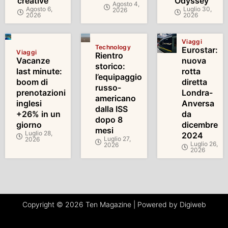
creative
Odyssey’
Agosto 4,
Agosto 6,
Luglio 30,
2026
2026
2026
Viaggi
Technology
Eurostar:
Viaggi
Rientro
Vacanze
nuova
storico:
last minute:
rotta
l’equipaggio
boom di
diretta
russo-
prenotazioni
Londra-
americano
inglesi
Anversa
dalla ISS
+26% in un
da
dopo 8
giorno
dicembre
mesi
Luglio 28,
2024
Luglio 27,
2026
Luglio 26,
2026
2026
Copyright © 2026 Ten Magazine | Powered by Digiweb