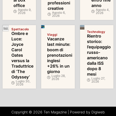
al box
entro fine
professioni
office
anno
creative
Agosto 9,
Agosto 4,
Agosto 6,
2026
2026
2026
Spettacolo
Technology
Ombre e
Viaggi
Rientro
Luce:
Vacanze
storico:
Joyce
last minute:
l’equipaggio
Carol
boom di
russo-
Oates
prenotazioni
americano
versus la
inglesi
dalla ISS
Traduttrice
+26% in un
dopo 8
di ‘The
giorno
mesi
Luglio 28,
Odyssey’
Luglio 27,
2026
Luglio 30,
2026
2026
Copyright © 2026 Ten Magazine | Powered by Digiweb