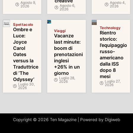
creative
Agosto 9,
Agosto 4,
Agosto 6,
2026
2026
2026
Spettacolo
Technology
Ombre e
Viaggi
Rientro
Luce:
Vacanze
storico:
Joyce
last minute:
l’equipaggio
Carol
boom di
russo-
Oates
prenotazioni
americano
versus la
inglesi
dalla ISS
Traduttrice
+26% in un
dopo 8
di ‘The
giorno
mesi
Luglio 28,
Odyssey’
Luglio 27,
2026
Luglio 30,
2026
2026
Copyright © 2026 Ten Magazine | Powered by Digiweb