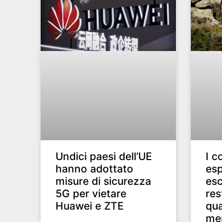
Undici paesi dell’UE
I c
hanno adottato
esp
misure di sicurezza
esc
5G per vietare
res
Huawei e ZTE
qua
men