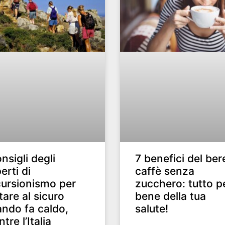
onsigli degli
7 benefici del ber
erti di
caffè senza
ursionismo per
zucchero: tutto pe
tare al sicuro
bene della tua
ndo fa caldo,
salute!
tre l’Italia