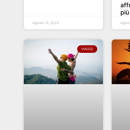
aff
più
Agosto 12, 2024
Agost
VIAGGI