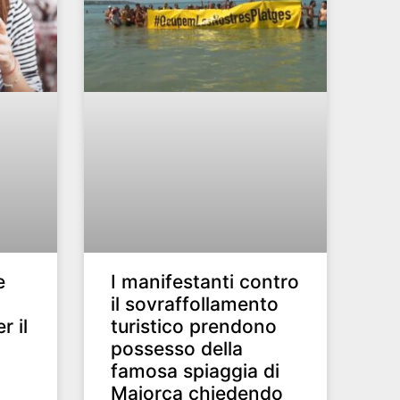
e
I manifestanti contro
il sovraffollamento
r il
turistico prendono
possesso della
famosa spiaggia di
Maiorca chiedendo