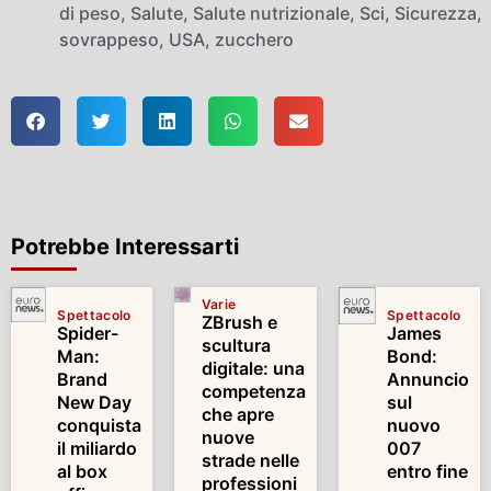
di peso
,
Salute
,
Salute nutrizionale
,
Sci
,
Sicurezza
,
sovrappeso
,
USA
,
zucchero
Potrebbe Interessarti
Varie
Spettacolo
Spettacolo
ZBrush e
Spider-
James
scultura
Man:
Bond:
digitale: una
Brand
Annuncio
competenza
New Day
sul
che apre
conquista
nuovo
nuove
il miliardo
007
strade nelle
al box
entro fine
professioni