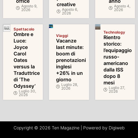
office
anno
creative
Agosto 9,
Agosto 4,
Agosto 6,
2026
2026
2026
Spettacolo
Technology
Ombre e
Viaggi
Rientro
Luce:
Vacanze
storico:
Joyce
last minute:
l’equipaggio
Carol
boom di
russo-
Oates
prenotazioni
americano
versus la
inglesi
dalla ISS
Traduttrice
+26% in un
dopo 8
di ‘The
giorno
mesi
Luglio 28,
Odyssey’
Luglio 27,
2026
Luglio 30,
2026
2026
Copyright © 2026 Ten Magazine | Powered by Digiweb