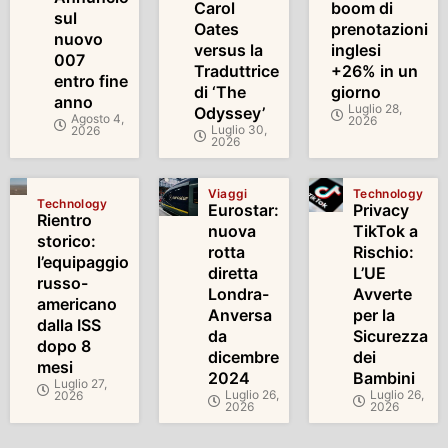
Carol
boom di
sul
Oates
prenotazioni
nuovo
versus la
inglesi
007
Traduttrice
+26% in un
entro fine
di ‘The
giorno
anno
Luglio 28,
Odyssey’
Agosto 4,
2026
Luglio 30,
2026
2026
Viaggi
Technology
Technology
Eurostar:
Privacy
Rientro
nuova
TikTok a
storico:
rotta
Rischio:
l’equipaggio
diretta
L’UE
russo-
Londra-
Avverte
americano
Anversa
per la
dalla ISS
da
Sicurezza
dopo 8
dicembre
dei
mesi
2024
Bambini
Luglio 27,
Luglio 26,
Luglio 26,
2026
2026
2026