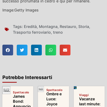
successo profumata in cedro è qui per rimanere.
Image:Getty Images
Tags:
Eredità
,
Montagna
,
Restauro
,
Storia
,
Trasporto ferroviario
,
treno
Potrebbe Interessarti
Spettacolo
Spettacolo
Ombre e
Viaggi
James
Luce:
Vacanze
Bond:
Joyce
last minute:
Annuncio