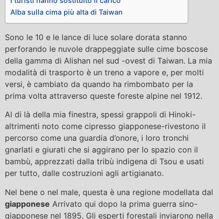
I turisti hanno sostituito il carico
Alba sulla cima più alta di Taiwan
Sono le 10 e le lance di luce solare dorata stanno
perforando le nuvole drappeggiate sulle cime boscose
della gamma di Alishan nel sud -ovest di Taiwan. La mia
modalità di trasporto è un treno a vapore e, per molti
versi, è cambiato da quando ha rimbombato per la
prima volta attraverso queste foreste alpine nel 1912.
Al di là della mia finestra, spessi grappoli di Hinoki-
altrimenti noto come cipresso giapponese-rivestono il
percorso come una guardia d’onore, i loro tronchi
gnarlati e giurati che si aggirano per lo spazio con il
bambù, apprezzati dalla tribù indigena di Tsou e usati
per tutto, dalle costruzioni agli artigianato.
Nel bene o nel male, questa è una regione modellata dal
giapponese
Arrivato qui dopo la prima guerra sino-
giapponese nel 1895. Gli esperti forestali inviarono nella