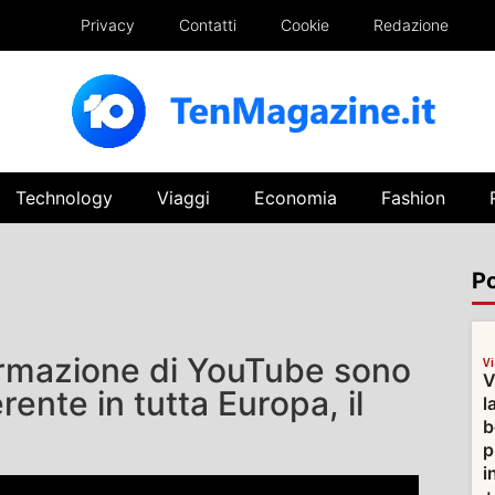
Privacy
Contatti
Cookie
Redazione
Technology
Viaggi
Economia
Fashion
Po
formazione di YouTube sono
V
V
rente in tutta Europa, il
l
b
p
i