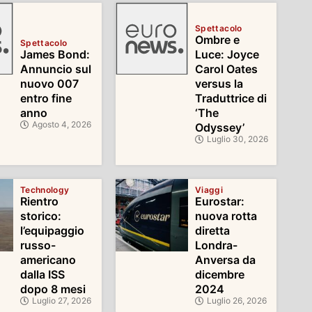
Spettacolo
Ombre e
Spettacolo
James Bond:
Luce: Joyce
Annuncio sul
Carol Oates
nuovo 007
versus la
entro fine
Traduttrice di
anno
‘The
Agosto 4, 2026
Odyssey’
Luglio 30, 2026
Technology
Viaggi
Rientro
Eurostar:
storico:
nuova rotta
l’equipaggio
diretta
russo-
Londra-
americano
Anversa da
dalla ISS
dicembre
dopo 8 mesi
2024
Luglio 27, 2026
Luglio 26, 2026