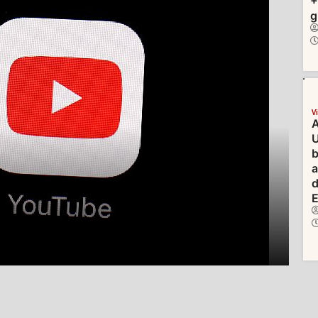
+
g
V
A
U
b
d
E