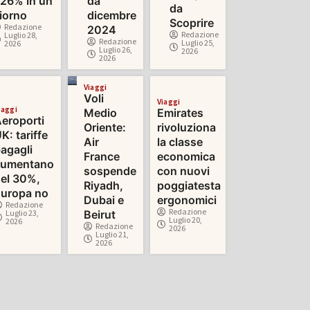
26% in un
da
da
iorno
dicembre
Scoprire
Redazione
2024
Redazione
Luglio 28,
Redazione
Luglio 25,
2026
Luglio 26,
2026
2026
Viaggi
Voli
Viaggi
iaggi
Medio
Emirates
eroporti
Oriente:
rivoluziona
K: tariffe
Air
la classe
agagli
France
economica
aumentano
sospende
con nuovi
el 30%,
Riyadh,
poggiatesta
uropa no
Dubai e
ergonomici
Redazione
Redazione
Luglio 23,
Beirut
Luglio 20,
2026
Redazione
2026
Luglio 21,
2026