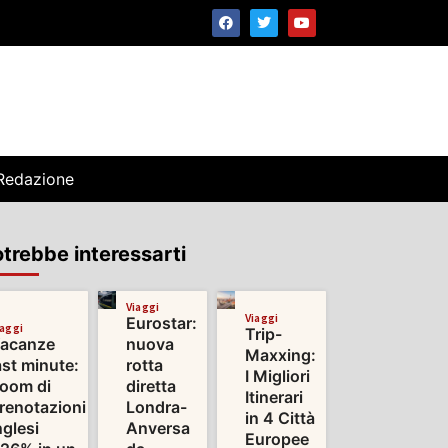
Redazione
trebbe interessarti
Viaggi
Viaggi
Eurostar:
iaggi
Trip-
acanze
nuova
Maxxing:
ast minute:
rotta
I Migliori
oom di
diretta
Itinerari
renotazioni
Londra-
in 4 Città
nglesi
Anversa
Europee