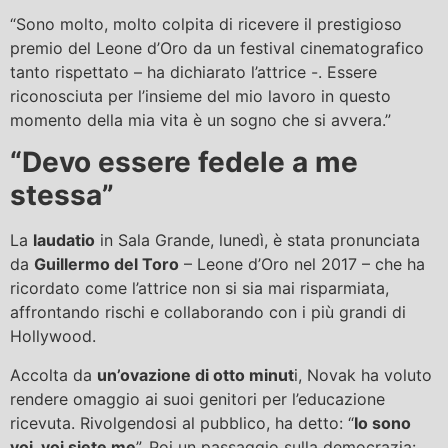
“Sono molto, molto colpita di ricevere il prestigioso
premio del Leone d’Oro da un festival cinematografico
tanto rispettato – ha dichiarato l’attrice -. Essere
riconosciuta per l’insieme del mio lavoro in questo
momento della mia vita è un sogno che si avvera.”
“Devo essere fedele a me
stessa”
La
laudatio
in Sala Grande, lunedì, è stata pronunciata
da
Guillermo del Toro
– Leone d’Oro nel 2017 – che ha
ricordato come l’attrice non si sia mai risparmiata,
affrontando rischi e collaborando con i più grandi di
Hollywood.
Accolta da
un’ovazione di otto minut
i, Novak ha voluto
rendere omaggio ai suoi genitori per l’educazione
ricevuta. Rivolgendosi al pubblico, ha detto: “
Io sono
voi, voi siete me
”. Poi un passaggio sulla democrazia: