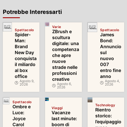
Potrebbe Interessarti
Varie
Spettacolo
Spettacolo
ZBrush e
Spider-
James
scultura
Man:
Bond:
digitale: una
Brand
Annuncio
competenza
New Day
sul
che apre
conquista
nuovo
nuove
il miliardo
007
strade nelle
al box
entro fine
professioni
office
anno
creative
Agosto 9,
Agosto 4,
Agosto 6,
2026
2026
2026
Spettacolo
Technology
Ombre e
Viaggi
Rientro
Luce:
Vacanze
storico:
Joyce
last minute:
l’equipaggio
Carol
boom di