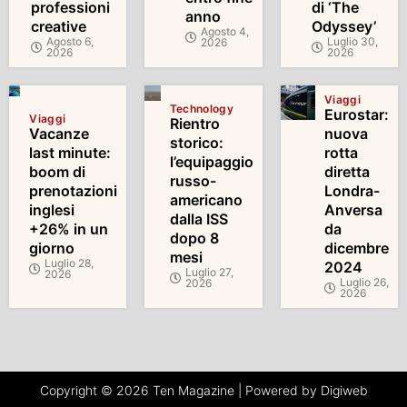
professioni
di ‘The
anno
creative
Odyssey’
Agosto 4,
Agosto 6,
Luglio 30,
2026
2026
2026
Viaggi
Technology
Eurostar:
Viaggi
Rientro
Vacanze
nuova
storico:
last minute:
rotta
l’equipaggio
boom di
diretta
russo-
prenotazioni
Londra-
americano
inglesi
Anversa
dalla ISS
+26% in un
da
dopo 8
giorno
dicembre
mesi
Luglio 28,
2024
Luglio 27,
2026
Luglio 26,
2026
2026
Copyright © 2026 Ten Magazine | Powered by Digiweb