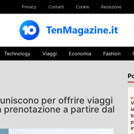
Privacy
Contatti
Cookie
Redazione
Technology
Viaggi
Economia
Fashion
Po
uniscono per offrire viaggi
V
V
a prenotazione a partire dal
l
b
p
i