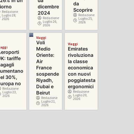
26% in un
da
da
iorno
dicembre
Scoprire
Redazione
2024
Redazione
Luglio 28,
Redazione
Luglio 25,
2026
Luglio 26,
2026
2026
Viaggi
Voli
Viaggi
iaggi
Medio
Emirates
eroporti
Oriente:
rivoluziona
K: tariffe
Air
la classe
agagli
France
economica
aumentano
sospende
con nuovi
el 30%,
Riyadh,
poggiatesta
uropa no
Dubai e
ergonomici
Redazione
Redazione
Luglio 23,
Beirut
Luglio 20,
2026
Redazione
2026
Luglio 21,
2026