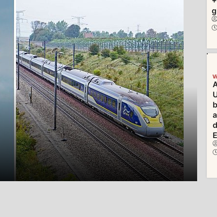
+
g
V
A
U
b
d
E