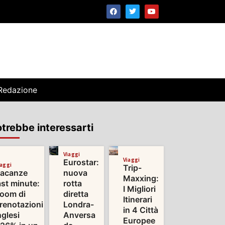
Redazione
trebbe interessarti
Viaggi
Viaggi
Eurostar:
iaggi
Trip-
acanze
nuova
Maxxing:
ast minute:
rotta
I Migliori
oom di
diretta
Itinerari
renotazioni
Londra-
in 4 Città
nglesi
Anversa
Europee