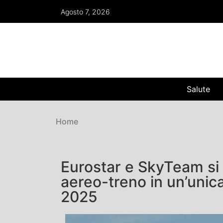
Agosto 7, 2026
Salute
Home
Eurostar e SkyTeam si 
aereo-treno in un’unic
2025