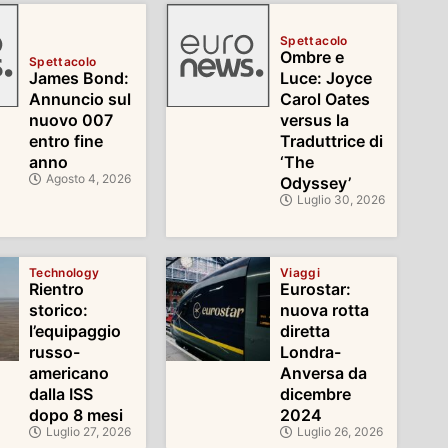
Spettacolo
Ombre e
Spettacolo
James Bond:
Luce: Joyce
Annuncio sul
Carol Oates
nuovo 007
versus la
entro fine
Traduttrice di
anno
‘The
Agosto 4, 2026
Odyssey’
Luglio 30, 2026
Technology
Viaggi
Rientro
Eurostar:
storico:
nuova rotta
l’equipaggio
diretta
russo-
Londra-
americano
Anversa da
dalla ISS
dicembre
dopo 8 mesi
2024
Luglio 27, 2026
Luglio 26, 2026