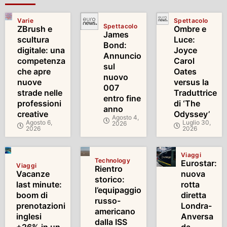
Varie
Spettacolo
Spettacolo
ZBrush e
Ombre e
James
scultura
Luce:
Bond:
digitale: una
Joyce
Annuncio
competenza
Carol
sul
che apre
Oates
nuovo
nuove
versus la
007
strade nelle
Traduttrice
entro fine
professioni
di ‘The
anno
creative
Odyssey’
Agosto 4,
Agosto 6,
Luglio 30,
2026
2026
2026
Viaggi
Technology
Eurostar:
Viaggi
Rientro
Vacanze
nuova
storico:
last minute:
rotta
l’equipaggio
boom di
diretta
russo-
prenotazioni
Londra-
americano
inglesi
Anversa
dalla ISS